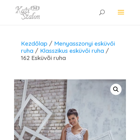
Kezdőlap
/
Menyasszonyi esküvői
ruha
/
Klasszikus esküvői ruha
/
162 Esküvõi ruha