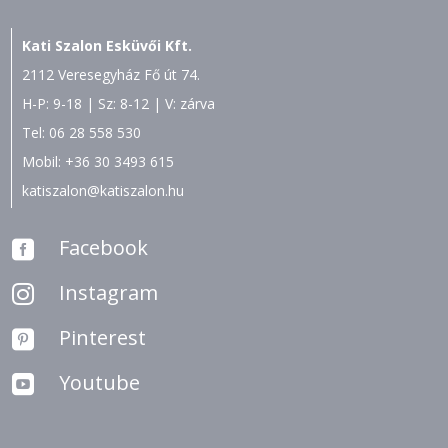
Kati Szalon Esküvői Kft.
2112 Veresegyház Fő út 74.
H-P: 9-18 | Sz: 8-12 | V: zárva
Tel:
06 28 558 530
Mobil:
+36 30 3493 615
katiszalon@katiszalon.hu
Facebook

Instagram

Pinterest

Youtube
