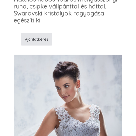
ruha, csipke vállpánttal és háttal.
Swarovski kristályok ragyogása
egészíti ki.
Ajánlatkérés
162
Esküvõi
ruha
mennyiség