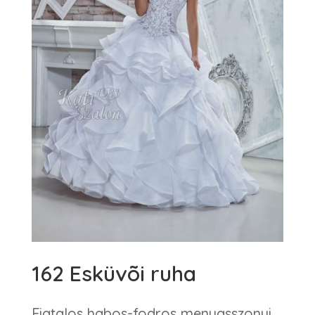
162 Esküvõi ruha
Fiatalos habos-fodros menyasszonyi