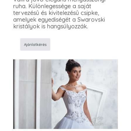
ruha. Különlegessége a saját
tervezésû és kivitelezésû csipke,
amelyek egyediségét a Swarovski
kristályok is hangsúlyozzák.
Ajánlatkérés
160
Menyasszonyi
ruha
mennyiség