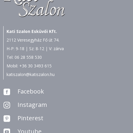
Kati Szalon Esküvői Kft.
2112 Veresegyház Fő út 74.
H-P: 9-18 | Sz: 8-12 | V: zárva
Tel:
06 28 558 530
Mobil:
+36 30 3493 615
katiszalon@katiszalon.hu
Facebook

Instagram

Pinterest

Youtube
