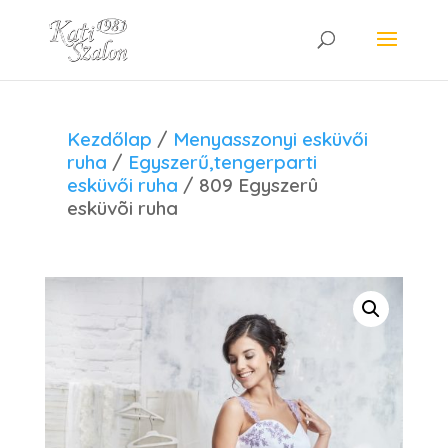
Kezdőlap
/
Menyasszonyi esküvői
ruha
/
Egyszerű,tengerparti
esküvői ruha
/ 809 Egyszerû
esküvõi ruha