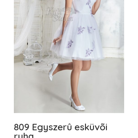
809 Egyszerû esküvõi
ruha