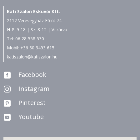
Kati Szalon Esküvői Kft.
2112 Veresegyház Fő út 74.
H-P: 9-18 | Sz: 8-12 | V: zárva
Tel:
06 28 558 530
Mobil:
+36 30 3493 615
katiszalon@katiszalon.hu
Facebook

Instagram

Pinterest

Youtube
