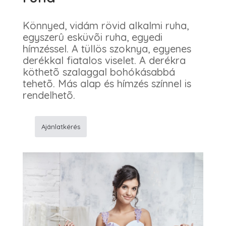
Könnyed, vidám rövid alkalmi ruha,
egyszerû esküvõi ruha, egyedi
hímzéssel. A tüllös szoknya, egyenes
derékkal fiatalos viselet. A derékra
köthetõ szalaggal bohókásabbá
tehetõ. Más alap és hímzés színnel is
rendelhetõ.
Ajánlatkérés
809
Egyszerû
esküvõi
ruha
mennyiség