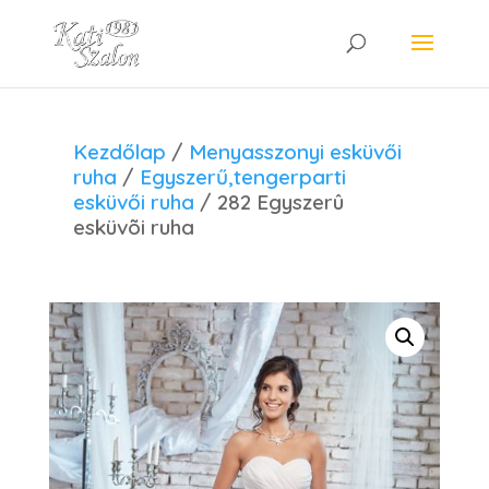
Kezdőlap
/
Menyasszonyi esküvői
ruha
/
Egyszerű,tengerparti
esküvői ruha
/ 282 Egyszerû
esküvõi ruha