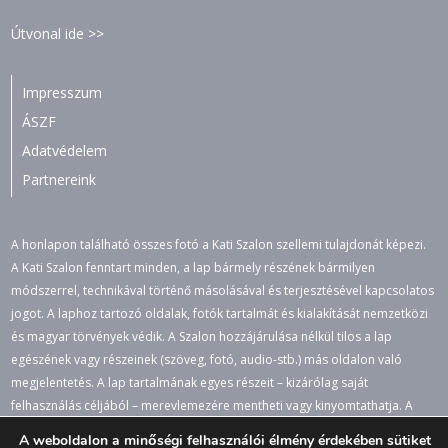
Útvonal ide >>
Impresszum
ÁSZF
Adatvédelem
Partnereink
A honlapon található összes fotó a Kati Szalon szellemi tulajdonát képezi.
A Kati Szalon fenntart minden, a lap bármely részének bármilyen
módszerrel, technikával történő másolásával és terjesztésével kapcsolatos
jogot. A laphoz tartozó oldalak, fotók tartalmát és kialakítását nemzetközi
és magyar törvények védik. A Szalon hozzájárulása nélkül tilos a lap
egészének vagy részeinek (szöveg, fotó, audio-stb.) más oldalon való
megjelentetés. A lap tartalmának egyes részeit – kizárólag saját
felhasználás céljából – merevlemezére mentheti vagy kinyomtathatja. A
jogosulatlan felhasználás büntető- és polgári jogi következményeket von
A weboldalon a minőségi felhasználói élmény érdekében sütiket