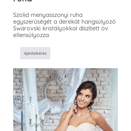
Szolid menyasszonyi ruha
egyszerûségét a derekát hangsúlyozó
Swarovski kristályokkal díszített öv
ellensúlyozza.
Ajánlatkérés
282
Egyszerû
esküvõi
ruha
mennyiség