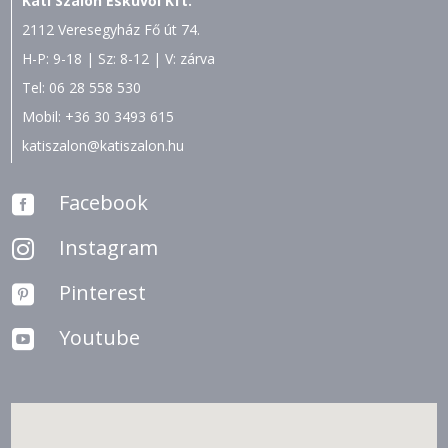
Kati Szalon Esküvői Kft.
2112 Veresegyház Fő út 74.
H-P: 9-18 | Sz: 8-12 | V: zárva
Tel:
06 28 558 530
Mobil:
+36 30 3493 615
katiszalon@katiszalon.hu
Facebook

Instagram

Pinterest

Youtube
