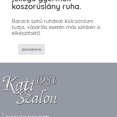
koszorúslány ruha.
Barack színû ruhákat kölcsönözni
tudja, vásárlás esetén más színben is
elkészíthetõ.
Ajánlatkérés
62
Barack
színû
alkalmi
jellegû
gyermek
koszorúslány
ruha.
mennyiség