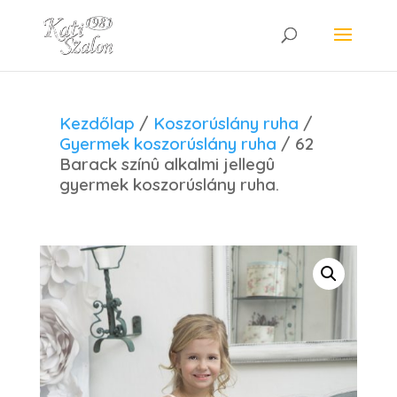
Kezdőlap
/
Koszorúslány ruha
/
Gyermek koszorúslány ruha
/ 62
Barack színû alkalmi jellegû
gyermek koszorúslány ruha.