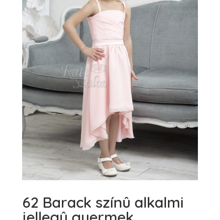
62 Barack színû alkalmi
jellegû gyermek