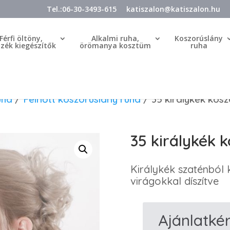
Tel.:06-30-3493-615
katiszalon@katiszalon.hu
Férfi öltöny,
Alkalmi ruha,
Koszorúslány
özék kiegészítők
örömanya kosztüm
ruha
uha
/
Felnőtt koszorúslány ruha
/ 35 királykék kosz
35 királykék 
Királykék szaténból k
virágokkal díszítve
Ajánlatké
35