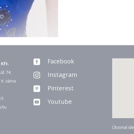
Facebook

 Kft.
út 74.
Instagram

 V: zárva
Pinterest

15
Youtube

n.hu
Útvonal ide