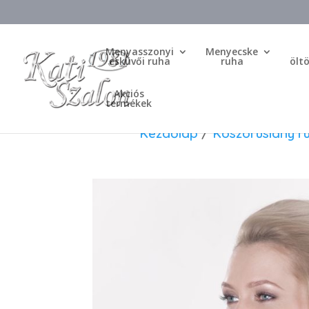
Menyasszonyi
Menyecske
esküvői ruha
ruha
ölt
Akciós
termékek
Kezdőlap
/
Koszorúslány r