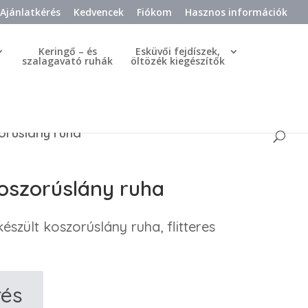
Ajánlatkérés
Kedvencek
Fiókom
Hasznos információk
Keringő – és
Esküvői fejdíszek,
szalagavató ruhák
öltözék kiegészítők
orúslány ruha
koszorúslány ruha
észült koszorúslány ruha, flitteres
rés