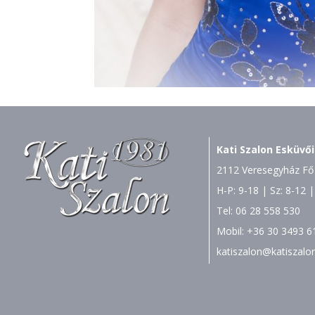
Kati Szalon Esküvői
2112 Veresegyház Fő 
H-P: 9-18 | Sz: 8-12 |
Tel:
06 28 558 530
Mobil:
+36 30 3493 6
katiszalon@katiszalo