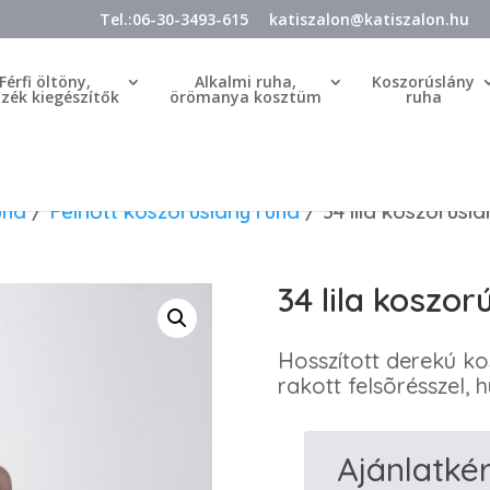
Tel.:06-30-3493-615
katiszalon@katiszalon.hu
Férfi öltöny,
Alkalmi ruha,
Koszorúslány
özék kiegészítők
örömanya kosztüm
ruha
uha
/
Felnőtt koszorúslány ruha
/ 34 lila koszorúsl
34 lila koszor
Hosszított derekú kos
rakott felsõrésszel,
Ajánlatké
34