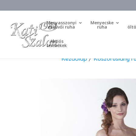
Menyasszonyi
Menyecske
esküvői ruha
ruha
ölt
Akciós
termékek
Kezdőlap
/
Koszorúslány r