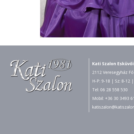
Kati Szalon Esküvői
2112 Veresegyház Fő 
H-P: 9-18 | Sz: 8-12 |
Tel:
06 28 558 530
Mobil:
+36 30 3493 6
katiszalon@katiszalo