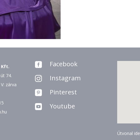
Facebook

 Kft.
út 74.
Instagram

 V: zárva
Pinterest

15
Youtube

n.hu
Útvonal ide