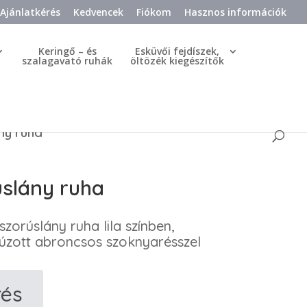
Ajánlatkérés
Kedvencek
Fiókom
Hasznos információk
Keringő – és
Esküvői fejdíszek,
szalagavató ruhák
öltözék kiegészítők
ány ruha
úslány ruha
zorúslány ruha lila színben,
 húzott abroncsos szoknyarésszel
rés