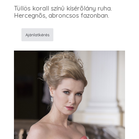
Tüllös korall színû kísérõlány ruha.
Hercegnõs, abroncsos fazonban.
Ajánlatkérés
150
korall
koszorúslány
ruha
mennyiség