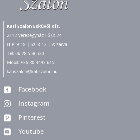
Kati Szalon Esküvői Kft.
2112 Veresegyház Fő út 74.
H-P: 9-18 | Sz: 8-12 | V: zárva
Tel:
06 28 558 530
Mobil:
+36 30 3493 615
katiszalon@katiszalon.hu
Facebook

Instagram

Pinterest

Youtube
