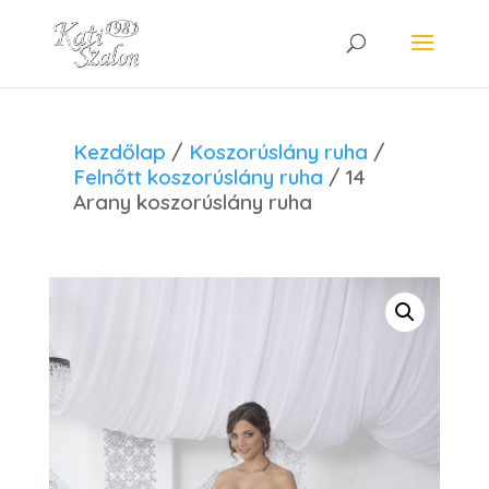
Kezdőlap
/
Koszorúslány ruha
/
Felnőtt koszorúslány ruha
/ 14
Arany koszorúslány ruha