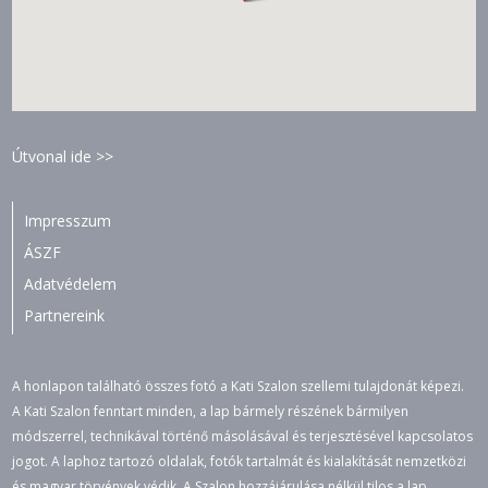
Útvonal ide >>
Impresszum
ÁSZF
Adatvédelem
Partnereink
A honlapon található összes fotó a Kati Szalon szellemi tulajdonát képezi.
A Kati Szalon fenntart minden, a lap bármely részének bármilyen
módszerrel, technikával történő másolásával és terjesztésével kapcsolatos
jogot. A laphoz tartozó oldalak, fotók tartalmát és kialakítását nemzetközi
és magyar törvények védik. A Szalon hozzájárulása nélkül tilos a lap