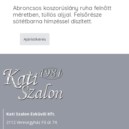
Abroncsos koszorúslány ruha felnõtt
méretben, tüllös aljjal. Felsõrésze
sötétbarna hímzéssel díszített.
Ajánlatkérés
14
Arany
koszorúslány
ruha
mennyiség
Kati Szalon Esküvői Kft.
2112 Veresegyház Fő út 74.