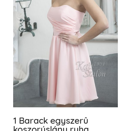
1 Barack egyszerû
koszorúslány ruha.