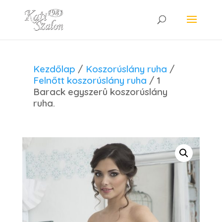
Kezdőlap
/
Koszorúslány ruha
/
Felnőtt koszorúslány ruha
/ 1
Barack egyszerû koszorúslány
ruha.