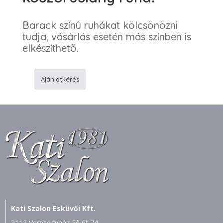
Barack színû ruhákat kölcsönözni
tudja, vásárlás esetén más színben is
elkészíthetõ.
Ajánlatkérés
1
Barack
egyszerû
koszorúslány
ruha.
mennyiség
Kati Szalon Esküvői Kft.
2112 Veresegyház Fő út 74.