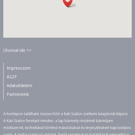
Útvonal ide >>
Impresszum
ÁSZF
Adatvédelem
Partnereink
A honlapon található összes fotó a Kati Szalon szellemi tulajdonát képezi.
A Kati Szalon fenntart minden, a lap bármely részének bármilyen
módszerrel, technikával történő másolásával és terjesztésével kapcsolatos
jogot. A laphoz tartozó oldalak, fotók tartalmát és kialakítását nemzetközi