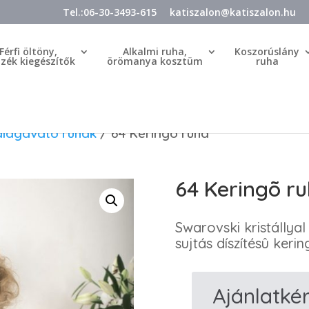
Tel.:06-30-3493-615
katiszalon@katiszalon.hu
Férfi öltöny,
Alkalmi ruha,
Koszorúslány
özék kiegészítők
örömanya kosztüm
ruha
alagavató ruhák
/ 64 Keringõ ruha
64 Keringõ r
Swarovski kristállyal
sujtás díszítésû keri
Ajánlatké
64