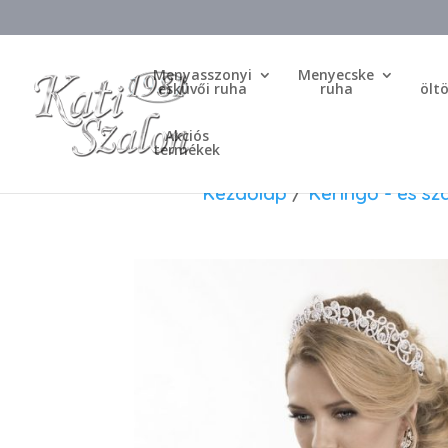
Menyasszonyi
Menyecske
esküvői ruha
ruha
ölt
Akciós
termékek
Kezdőlap
/
Keringő - és sz