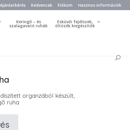
Ajánlatkérés
Kedvencek
Fiókom
Hasznos információk
Keringő – és
Esküvői fejdíszek,
szalagavató ruhák
öltözék kiegészítők
uha
 díszített organzából készült,
ngõ ruha
rés