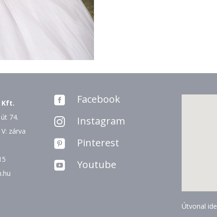
Facebook

 Kft.
út 74.
Instagram

 V: zárva
Pinterest

15
Youtube

n.hu
Útvonal ide