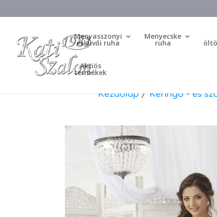
Menyasszonyi
Menyecske
esküvői ruha
ruha
ölt
Akciós
termékek
Kezdőlap
/
Keringő - és sz