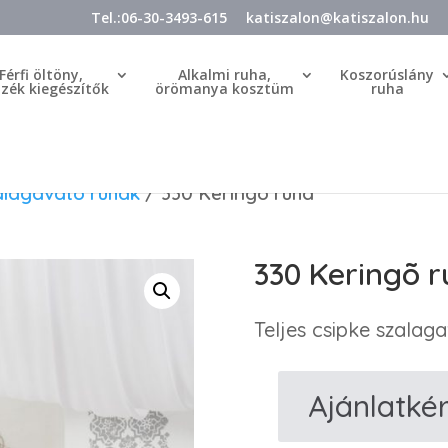
Tel.:06-30-3493-615
katiszalon@katiszalon.hu
Férfi öltöny,
Alkalmi ruha,
Koszorúslány
özék kiegészítők
örömanya kosztüm
ruha
alagavató ruhák
/ 330 Keringõ ruha
330 Keringõ r
Teljes csipke szalag
Ajánlatké
330
Keringõ