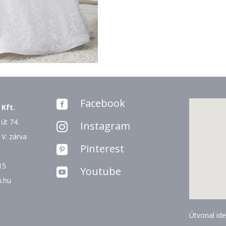
Facebook

 Kft.
út 74.
Instagram

 V: zárva
Pinterest

15
Youtube

n.hu
Útvonal ide