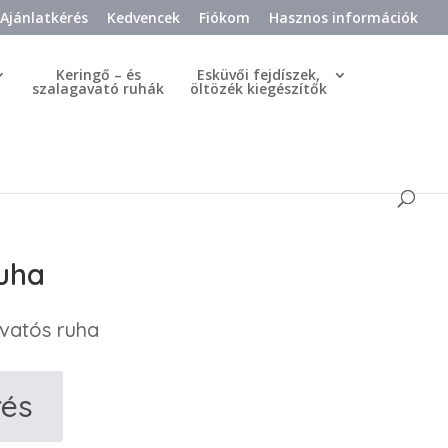
Ajánlatkérés
Kedvencek
Fiókom
Hasznos információk
Keringő – és
Esküvői fejdíszek,
szalagavató ruhák
öltözék kiegészítők
uha
avatós ruha
rés