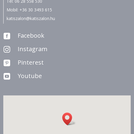
Tel:
06 28 558 530
Mobil:
+36 30 3493 615
katiszalon@katiszalon.hu
Facebook

Instagram

Pinterest

Youtube
