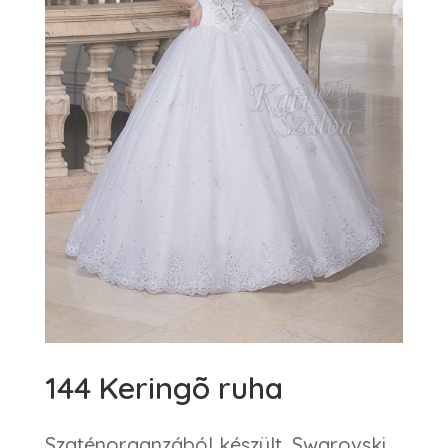
144 Keringõ ruha
Szaténorganzából készült, Swarovski