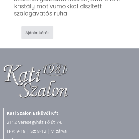
kristály motívumokkal díszített
szalagavatós ruha
Ajánlatkérés
144
Keringõ
ruha
mennyiség
Kati Szalon Esküvői Kft.
2112 Veresegyház Fő út 74.
H-P: 9-18 | Sz: 8-12 | V: zárva