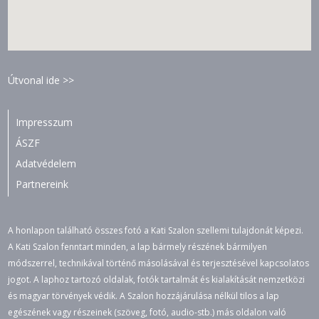
Útvonal ide >>
Impresszum
ÁSZF
Adatvédelem
Partnereink
A honlapon található összes fotó a Kati Szalon szellemi tulajdonát képezi.
A Kati Szalon fenntart minden, a lap bármely részének bármilyen
módszerrel, technikával történő másolásával és terjesztésével kapcsolatos
jogot. A laphoz tartozó oldalak, fotók tartalmát és kialakítását nemzetközi
és magyar törvények védik. A Szalon hozzájárulása nélkül tilos a lap
egészének vagy részeinek (szöveg, fotó, audio-stb.) más oldalon való