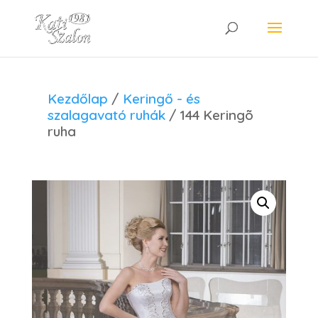
Kezdőlap
/
Keringő - és
szalagavató ruhák
/ 144 Keringõ
ruha