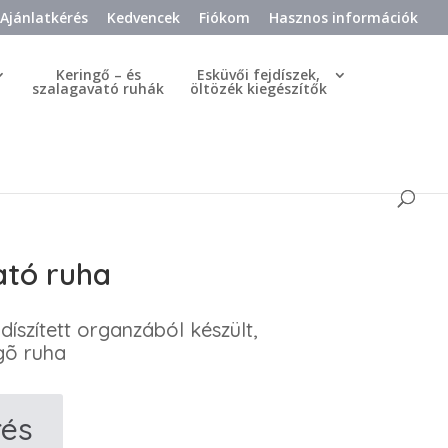
Ajánlatkérés
Kedvencek
Fiókom
Hasznos információk
Keringő – és
Esküvői fejdíszek,
szalagavató ruhák
öltözék kiegészítők
ató ruha
 díszített organzából készült,
ngõ ruha
rés