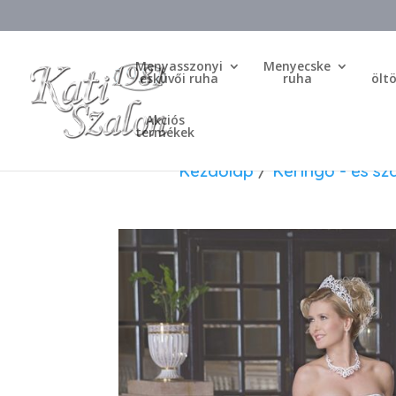
Menyasszonyi
Menyecske
esküvői ruha
ruha
ölt
Akciós
termékek
Kezdőlap
/
Keringő - és sz