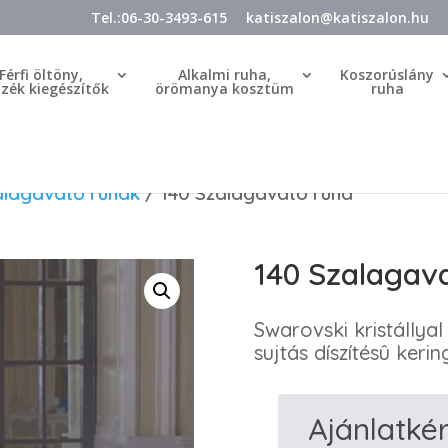
Tel.:06-30-3493-615
katiszalon@katiszalon.hu
Férfi öltöny,
Alkalmi ruha,
Koszorúslány
özék kiegészítők
örömanya kosztüm
ruha
alagavató ruhák
/ 140 Szalagavató ruha
140 Szalagav
Swarovski kristállyal
sujtás díszítésû keri
Ajánlatké
140