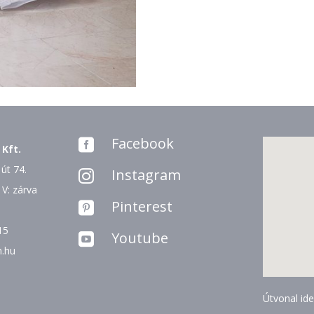
Facebook

 Kft.
út 74.
Instagram

 V: zárva
Pinterest

15
Youtube

n.hu
Útvonal ide