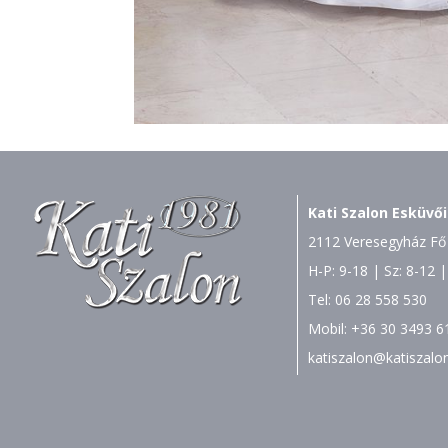
Kati Szalon Esküvői
2112 Veresegyház Fő 
H-P: 9-18 | Sz: 8-12 |
Tel:
06 28 558 530
Mobil:
+36 30 3493 6
katiszalon@katiszalo