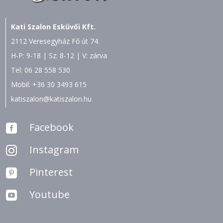
Kati Szalon Esküvői Kft.
2112 Veresegyház Fő út 74.
H-P: 9-18 | Sz: 8-12 | V: zárva
Tel:
06 28 558 530
Mobil:
+36 30 3493 615
katiszalon@katiszalon.hu
Facebook

Instagram

Pinterest

Youtube
