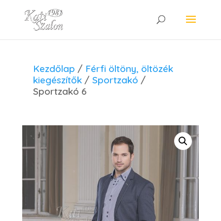
Kezdőlap
/
Férfi öltöny, öltözék
kiegészítők
/
Sportzakó
/
Sportzakó 6