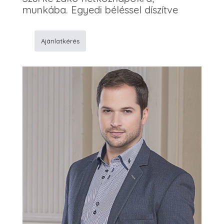
munkába. Egyedi béléssel díszítve
Ajánlatkérés
Sportzakó
6
mennyiség