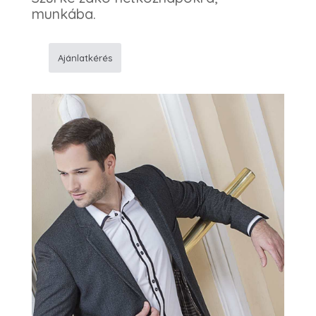
munkába.
Ajánlatkérés
Sportzakó
1
mennyiség