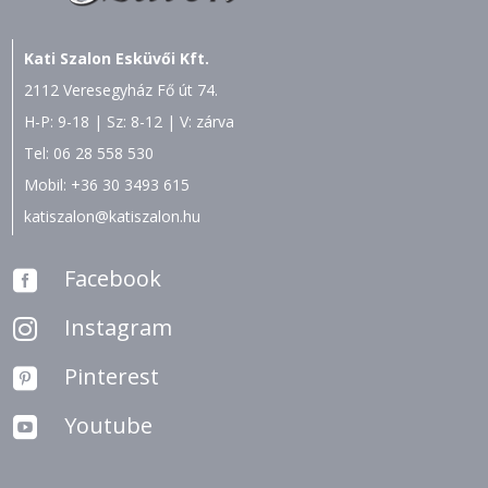
Kati Szalon Esküvői Kft.
2112 Veresegyház Fő út 74.
H-P: 9-18 | Sz: 8-12 | V: zárva
Tel:
06 28 558 530
Mobil:
+36 30 3493 615
katiszalon@katiszalon.hu
Facebook

Instagram

Pinterest

Youtube
