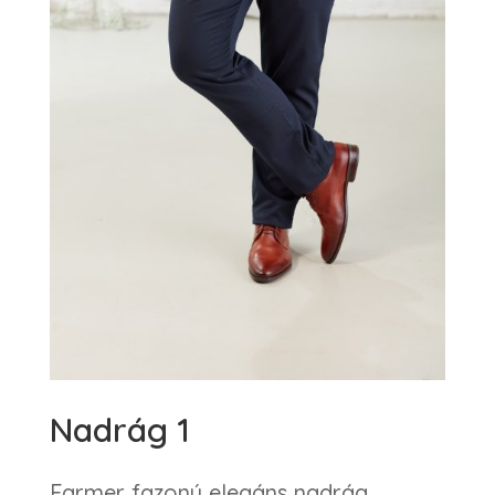
Nadrág 1
Farmer fazonú elegáns nadrág