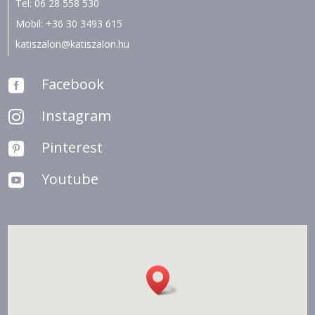
Tel:
06 28 558 530
Mobil:
+36 30 3493 615
katiszalon@katiszalon.hu
Facebook

Instagram

Pinterest

Youtube
