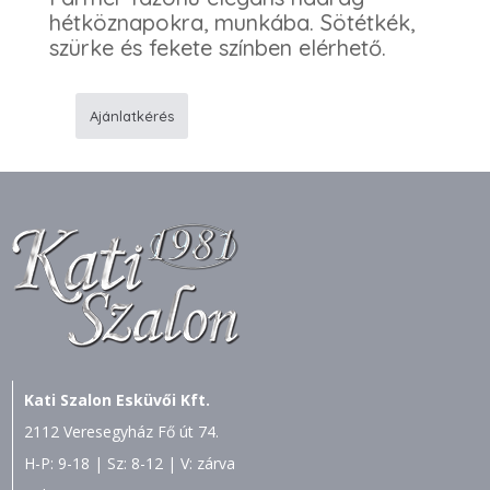
hétköznapokra, munkába. Sötétkék,
szürke és fekete színben elérhető.
Ajánlatkérés
Nadrág
1
mennyiség
Kati Szalon Esküvői Kft.
2112 Veresegyház Fő út 74.
H-P: 9-18 | Sz: 8-12 | V: zárva