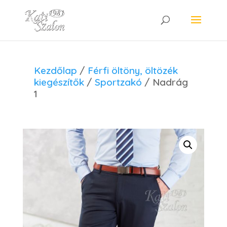
Kezdőlap
/
Férfi öltöny, öltözék
kiegészítők
/
Sportzakó
/ Nadrág
1