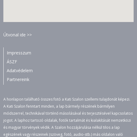
Útvonal ide >>
Impresszum
ÁSZF
Adatvédelem
Partnereink
A honlapon található összes fotó a Kati Szalon szellemi tulajdonát képezi.
A Kati Szalon fenntart minden, a lap bármely részének bármilyen
módszerrel, technikával történő másolásával és terjesztésével kapcsolatos
jogot. A laphoz tartozó oldalak, fotók tartalmát és kialakítását nemzetközi
és magyar törvények védik. A Szalon hozzájárulása nélkül tilos a lap
egészének vagy részeinek (szöveg, fotó, audio-stb.) más oldalon való