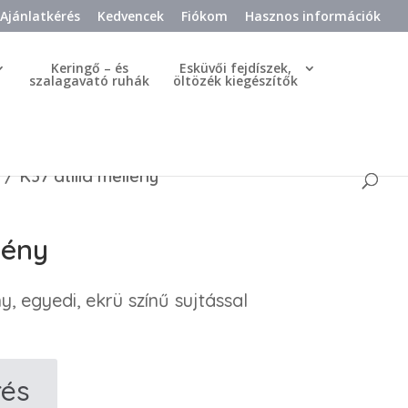
Ajánlatkérés
Kedvencek
Fiókom
Hasznos információk
Keringő – és
Esküvői fejdíszek,
szalagavató ruhák
öltözék kiegészítők
/ K37 atilla mellény
lény
, egyedi, ekrü színű sujtással
rés