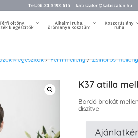
Tel.:06-30-3493-615
katiszalon@katiszalon.hu
Férfi öltöny,
Alkalmi ruha,
Koszorúslány
özék kiegészítők
örömanya kosztüm
ruha
tözék kiegészítők
/
Férfi mellény
/
Zsinóros mellény
K37 atilla mel
Bordó brokát mellény
díszítve
Ajánlatké
K37