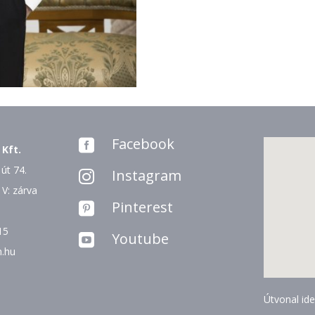
Facebook

 Kft.
út 74.
Instagram

 V: zárva
Pinterest

15
Youtube

n.hu
Útvonal ide