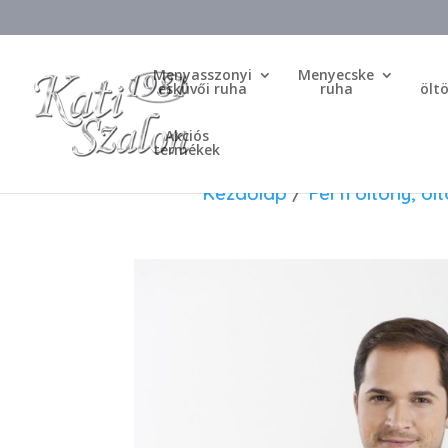
Menyasszonyi
Menyecske
esküvői ruha
ruha
ölt
Akciós
termékek
Kezdőlap
/
Férfi öltöny, öl