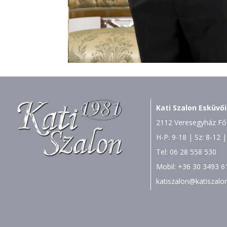
Kati Szalon Esküvői
2112 Veresegyház Fő 
H-P: 9-18 | Sz: 8-12 |
Tel:
06 28 558 530
Mobil:
+36 30 3493 6
katiszalon@katiszalo