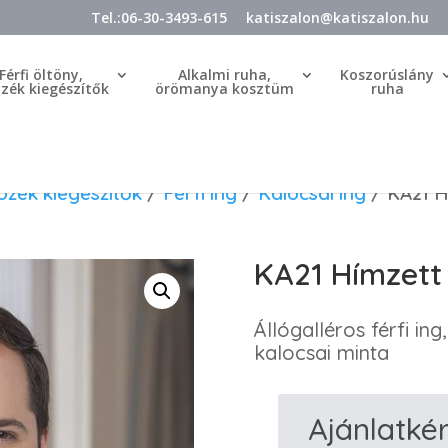
Tel.:06-30-3493-615
katiszalon@katiszalon.hu
Férfi öltöny,
Alkalmi ruha,
Koszorúslány
özék kiegészítők
örömanya kosztüm
ruha
tözék kiegészítők
/
Férfi ing
/
Kalocsai ing
/ KA21 H
KA21 Hímzett
Állógalléros férfi in
kalocsai minta
Ajánlatké
KA21