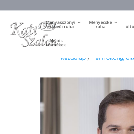
Menyasszonyi
Menyecske
esküvői ruha
ruha
ölt
Akciós
termékek
Kezdőlap
/
Férfi öltöny, öl