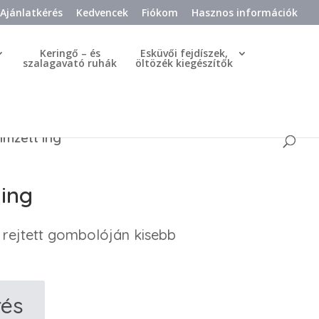
Ajánlatkérés
Kedvencek
Fiókom
Hasznos információk
Keringő – és
Esküvői fejdíszek,
szalagavató ruhák
öltözék kiegészítők
ímzett ing
 ing
g, rejtett gombolóján kisebb
rés