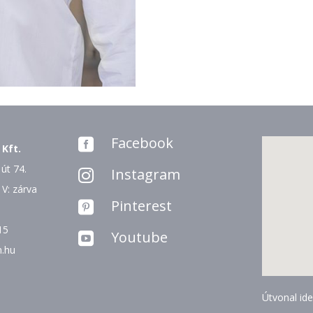
Facebook

 Kft.
út 74.
Instagram

 V: zárva
Pinterest

15
Youtube

n.hu
Útvonal ide