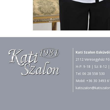
Kati Szalon Esküvői
2112 Veresegyház Fő 
H-P: 9-18 | Sz: 8-12 |
Tel:
06 28 558 530
Mobil:
+36 30 3493 6
katiszalon@katiszalo