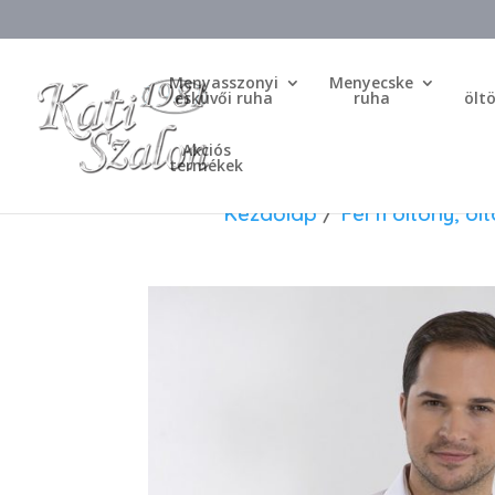
Menyasszonyi
Menyecske
esküvői ruha
ruha
ölt
Akciós
termékek
Kezdőlap
/
Férfi öltöny, öl