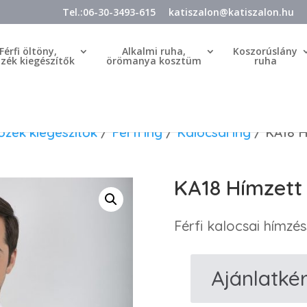
Tel.:06-30-3493-615
katiszalon@katiszalon.hu
Férfi öltöny,
Alkalmi ruha,
Koszorúslány
özék kiegészítők
örömanya kosztüm
ruha
tözék kiegészítők
/
Férfi ing
/
Kalocsai ing
/ KA18 H
KA18 Hímzett 
Férfi kalocsai hímzéss
Ajánlatké
KA18
Hímzett