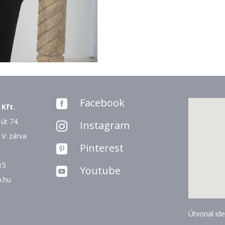
Facebook

 Kft.
út 74.
Instagram

 V: zárva
Pinterest

15
Youtube

n.hu
Útvonal ide