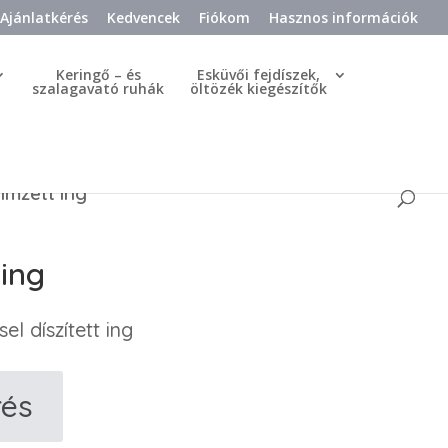
Ajánlatkérés
Kedvencek
Fiókom
Hasznos információk
Keringő – és
Esküvői fejdíszek,
szalagavató ruhák
öltözék kiegészítők
ímzett ing
ing
el díszített ing
rés