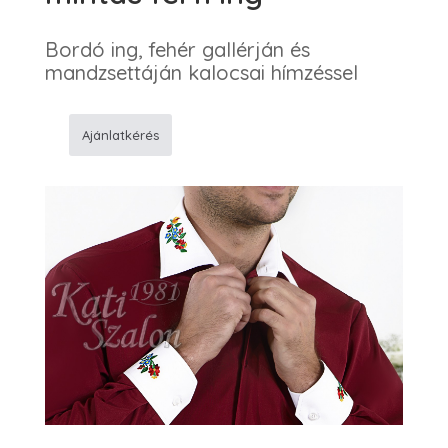
Bordó ing, fehér gallérján és
mandzsettáján kalocsai hímzéssel
Ajánlatkérés
KA15
Bordó
kalocsai
mintás
férfi
ing
mennyiség