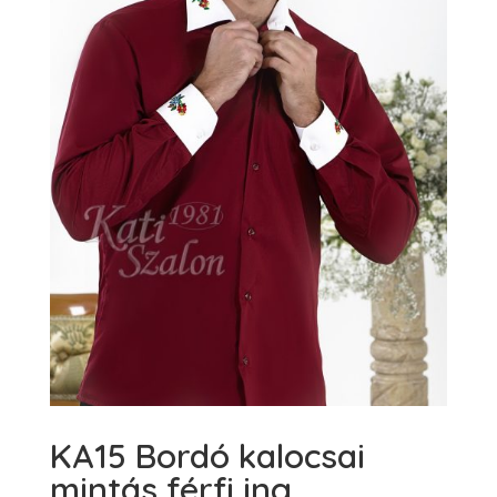
KA15 Bordó kalocsai
mintás férfi ing