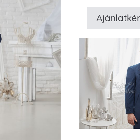
Ajánlatké
Sötétkék
gyapjú
vitézkötésű
bocskai
öltöny
mennyiség