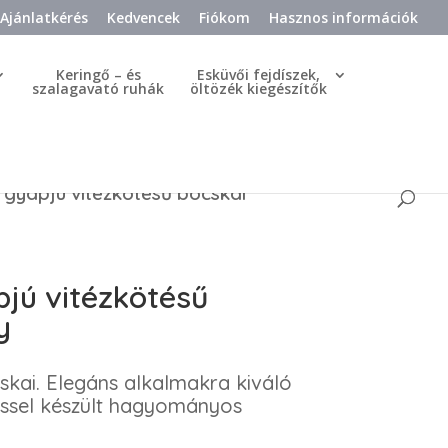
Ajánlatkérés
Kedvencek
Fiókom
Hasznos információk
Keringő – és
Esküvői fejdíszek,
szalagavató ruhák
öltözék kiegészítők
 gyapjú vitézkötésű bocskai
jú vitézkötésű
y
kai. Elegáns alkalmakra kiváló
éssel készült hagyományos