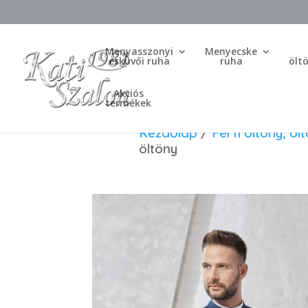
Menyasszonyi
Menyecske
esküvői ruha
ruha
ölt
Akciós
termékek
Kezdőlap
/
Férfi öltöny, öl
öltöny