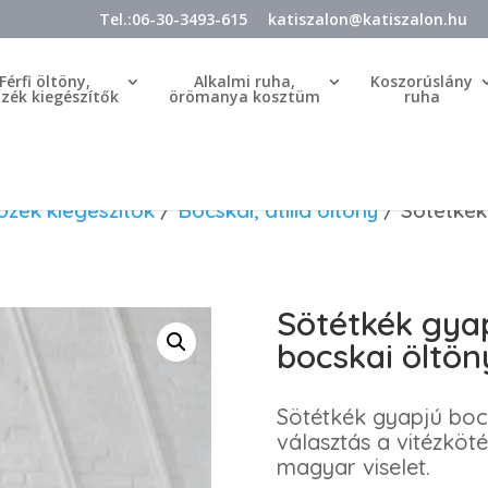
Tel.:06-30-3493-615
katiszalon@katiszalon.hu
Férfi öltöny,
Alkalmi ruha,
Koszorúslány
özék kiegészítők
örömanya kosztüm
ruha
tözék kiegészítők
/
Bocskai, atilla öltöny
/ Sötétkék
Sötétkék gyap
bocskai öltön
Sötétkék gyapjú bocs
választás a vitézköt
magyar viselet.