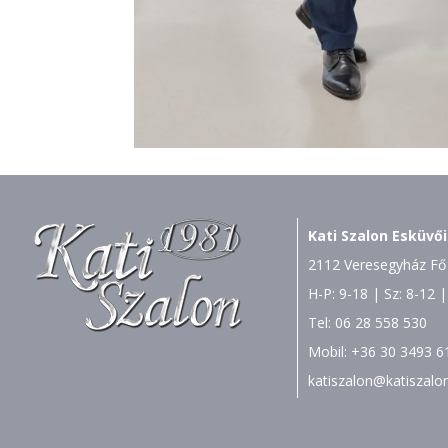
Kati Szalon Esküvői
2112 Veresegyház Fő 
H-P: 9-18 | Sz: 8-12 |
Tel:
06 28 558 530
Mobil:
+36 30 3493 6
katiszalon@katiszalo