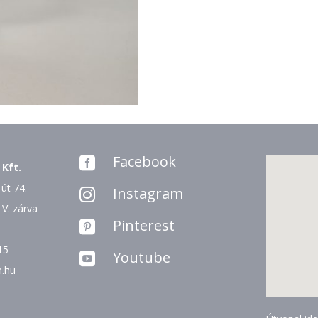
Facebook

 Kft.
út 74.
Instagram

 V: zárva
Pinterest

15
Youtube

n.hu