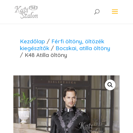
Kezdőlap
/
Férfi öltöny, öltözék
kiegészítők
/
Bocskai, atilla öltöny
/ K48 Atilla öltöny