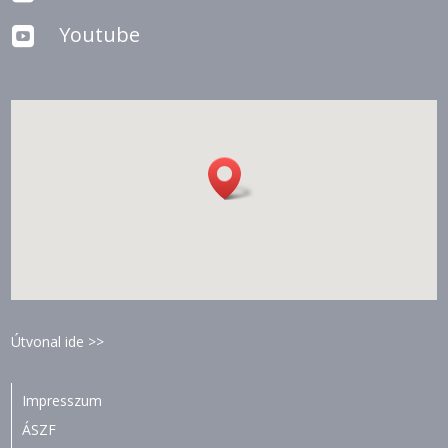
Youtube

Útvonal ide >>
Impresszum
ÁSZF