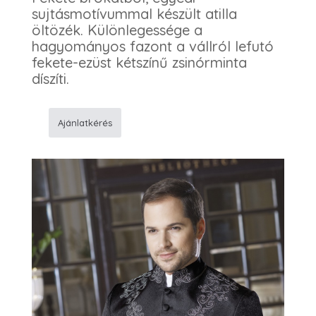
sujtásmotívummal készült atilla
öltözék. Különlegessége a
hagyományos fazont a vállról lefutó
fekete-ezüst kétszínű zsinórminta
díszíti.
Ajánlatkérés
K48
Atilla
öltöny
mennyiség