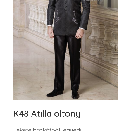
K48 Atilla öltöny
Fekete brokátból, egyedi