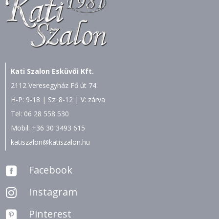
Kati Szalon Esküvői Kft.
2112 Veresegyház Fő út 74.
H-P: 9-18 | Sz: 8-12 | V: zárva
Tel:
06 28 558 530
Mobil:
+36 30 3493 615
katiszalon@katiszalon.hu
Facebook

Instagram

Pinterest
