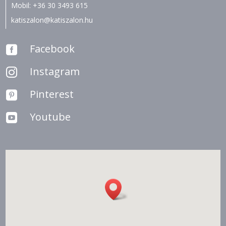
Mobil:
+36 30 3493 615
katiszalon@katiszalon.hu
Facebook

Instagram

Pinterest

Youtube
