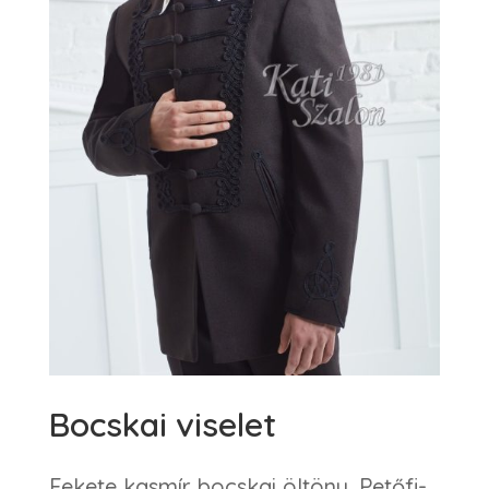
Bocskai viselet
Fekete kasmír bocskai öltöny, Petőfi-