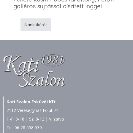
galléros sujtással díszített inggel.
Ajánlatkérés
Bocskai
viselet
mennyiség
Kati Szalon Esküvői Kft.
2112 Veresegyház Fő út 74.
H-P: 9-18 | Sz: 8-12 | V: zárva
Tel:
06 28 558 530