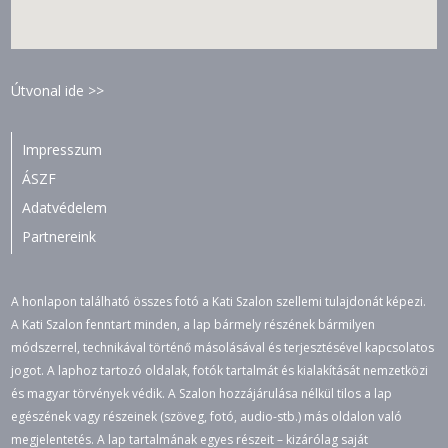
Útvonal ide >>
Impresszum
ÁSZF
Adatvédelem
Partnereink
A honlapon található összes fotó a Kati Szalon szellemi tulajdonát képezi.
A Kati Szalon fenntart minden, a lap bármely részének bármilyen
módszerrel, technikával történő másolásával és terjesztésével kapcsolatos
jogot. A laphoz tartozó oldalak, fotók tartalmát és kialakítását nemzetközi
és magyar törvények védik. A Szalon hozzájárulása nélkül tilos a lap
egészének vagy részeinek (szöveg, fotó, audio-stb.) más oldalon való
megjelentetés. A lap tartalmának egyes részeit – kizárólag saját