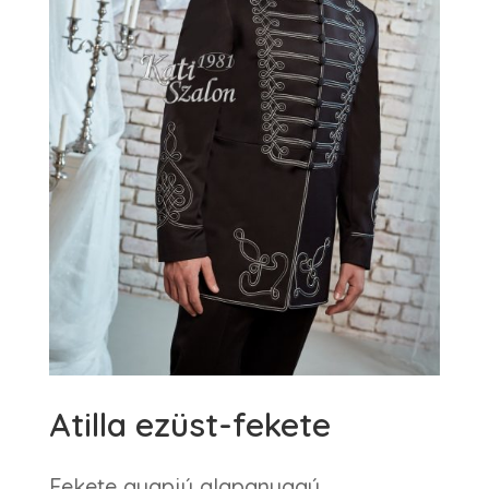
Atilla ezüst-fekete
Fekete gyapjú alapanyagú