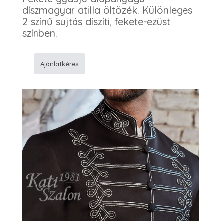
díszmagyar atilla öltözék. Különleges
2 színű sujtás díszíti, fekete-ezüst
színben.
Ajánlatkérés
Atilla
ezüst-
fekete
mennyiség