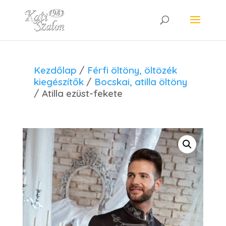
Kezdőlap
/
Férfi öltöny, öltözék
kiegészítők
/
Bocskai, atilla öltöny
/ Atilla ezüst-fekete