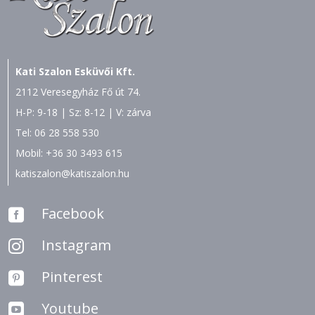
Kati Szalon Esküvői Kft.
2112 Veresegyház Fő út 74.
H-P: 9-18 | Sz: 8-12 | V: zárva
Tel:
06 28 558 530
Mobil:
+36 30 3493 615
katiszalon@katiszalon.hu
Facebook

Instagram

Pinterest

Youtube
