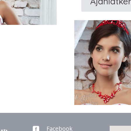
Ajánlatké
M524
Menyecske
fejdísz
mennyiség
Facebook

 Kft.