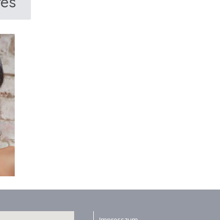
rés
Impresszum