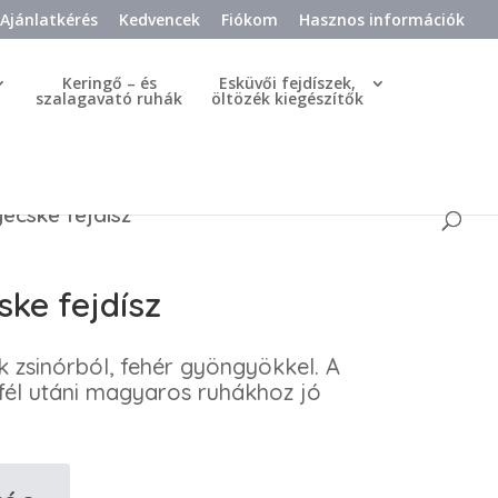
Ajánlatkérés
Kedvencek
Fiókom
Hasznos információk
Keringő – és
Esküvői fejdíszek,
szalagavató ruhák
öltözék kiegészítők
cske fejdísz
ke fejdísz
k zsinórból, fehér gyöngyökkel. A
fél utáni magyaros ruhákhoz jó