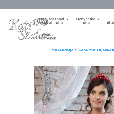
Menyasszonyi
Menyecske
esküvői ruha
ruha
ölt
Akciós
termékek
Kezdőlap
/
Esküvői fejdísze