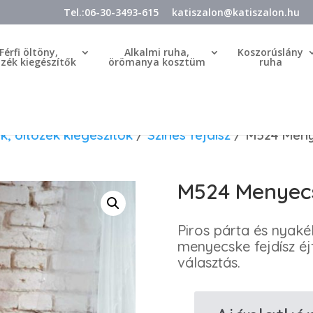
Tel.:06-30-3493-615
katiszalon@katiszalon.hu
Férfi öltöny,
Alkalmi ruha,
Koszorúslány
özék kiegészítők
örömanya kosztüm
ruha
k, öltözék kiegészítők
/
Színes fejdísz
/ M524 Menye
M524 Menyecs
Piros párta és nyaké
menyecske fejdísz éj
választás.