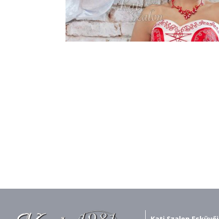
Kati Szalon Esküvői