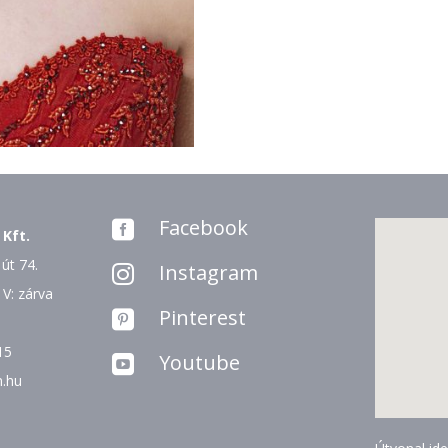
Facebook

 Kft.
út 74.
Instagram

 V: zárva
Pinterest

15
Youtube

n.hu