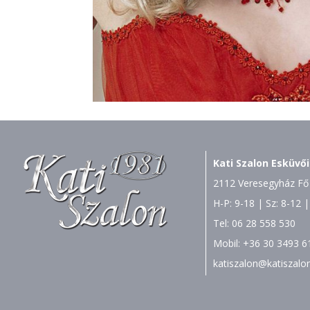
Kati Szalon Esküvői
2112 Veresegyház Fő 
H-P: 9-18 | Sz: 8-12 |
Tel:
06 28 558 530
Mobil:
+36 30 3493 6
katiszalon@katiszalo