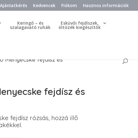
Ajánlatkérés
Kedvencek
Fiókom
Hasznos információk
Keringő – és
Esküvői fejdíszek,
szalagavató ruhák
öltözék kiegészítők
0 Menyecske fejdísz és
enyecske fejdísz és
e fejdísz rózsás, hozzá illõ
akékkel.