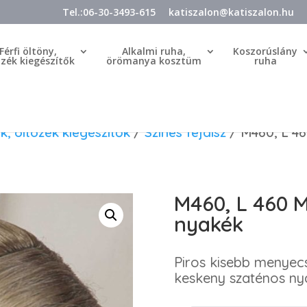
Tel.:06-30-3493-615
katiszalon@katiszalon.hu
Férfi öltöny,
Alkalmi ruha,
Koszorúslány
özék kiegészítők
örömanya kosztüm
ruha
k, öltözék kiegészítők
/
Színes fejdísz
/ M460, L 46
M460, L 460 M
nyakék
Piros kisebb menyecsk
keskeny szaténos ny