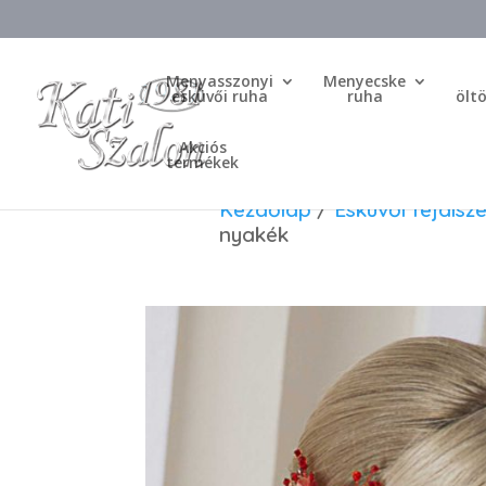
Menyasszonyi
Menyecske
esküvői ruha
ruha
ölt
Akciós
termékek
Kezdőlap
/
Esküvői fejdísze
nyakék