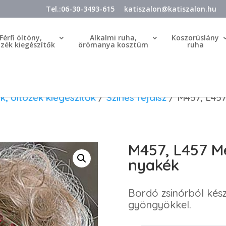
Tel.:06-30-3493-615
katiszalon@katiszalon.hu
Férfi öltöny,
Alkalmi ruha,
Koszorúslány
özék kiegészítők
örömanya kosztüm
ruha
k, öltözék kiegészítők
/
Színes fejdísz
/ M457, L457
M457, L457 Me
nyakék
Bordó zsinórból készü
gyöngyökkel.