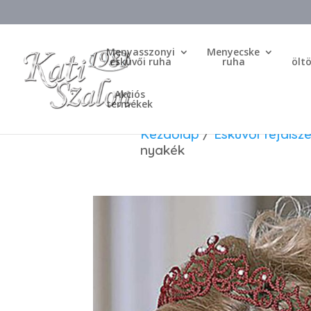
Menyasszonyi
Menyecske
esküvői ruha
ruha
ölt
Akciós
termékek
Kezdőlap
/
Esküvői fejdísze
nyakék