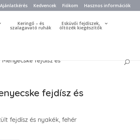
Ajánlatkérés
Kedvencek
Fiókom
Hasznos információk
Keringő – és
Esküvői fejdíszek,
szalagavató ruhák
öltözék kiegészítők
 Menyecske fejdísz és
nyecske fejdísz és
lt fejdísz és nyakék, fehér