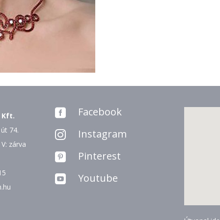
Facebook

 Kft.
út 74.
Instagram

 V: zárva
Pinterest

15
Youtube

n.hu