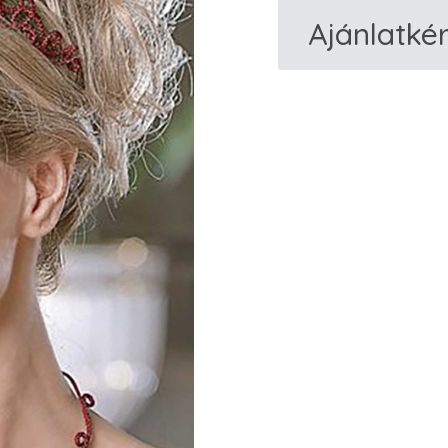
Ajánlatké
M457,
L457
Menyecske
fejdísz
és
nyakék
mennyiség