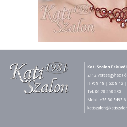
Kati Szalon Esküvői
2112 Veresegyház Fő 
H-P: 9-18 | Sz: 8-12 |
Tel:
06 28 558 530
Mobil:
+36 30 3493 6
katiszalon@katiszalo