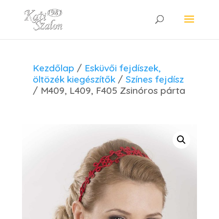
Kezdőlap
/
Esküvői fejdíszek,
öltözék kiegészítők
/
Színes fejdísz
/ M409, L409, F405 Zsinóros párta