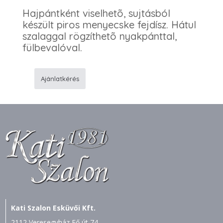
Hajpántként viselhetõ, sujtásból
készült piros menyecske fejdísz. Hátul
szalaggal rögzíthetõ nyakpánttal,
fülbevalóval.
Ajánlatkérés
M409,
L409,
F405
Zsinóros
párta
mennyiség
Kati Szalon Esküvői Kft.
2112 Veresegyház Fő út 74.