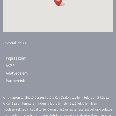
Útvonal ide >>
Impresszum
ÁSZF
Adatvédelem
Partnereink
A honlapon található összes fotó a Kati Szalon szellemi tulajdonát képezi.
A Kati Szalon fenntart minden, a lap bármely részének bármilyen
módszerrel, technikával történő másolásával és terjesztésével kapcsolatos
jogot. A laphoz tartozó oldalak, fotók tartalmát és kialakítását nemzetközi