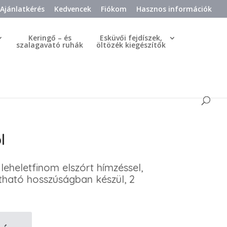
Ajánlatkérés
Kedvencek
Fiókom
Hasznos információk
Keringő – és
Esküvői fejdíszek,
szalagavató ruhák
öltözék kiegészítők
l
leheletfinom elszórt hímzéssel,
ztható hosszúságban készül, 2