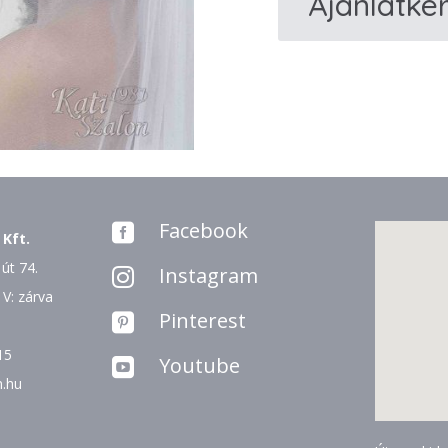
Ajánlatké
Hímzett
fátyol
mennyiség
Facebook

 Kft.
út 74.
Instagram

 V: zárva
Pinterest

15
Youtube

n.hu