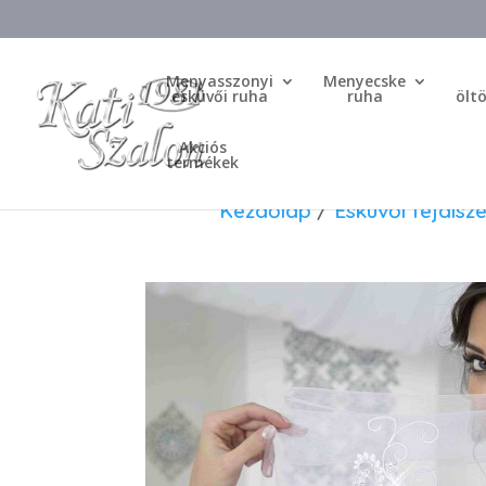
Menyasszonyi
Menyecske
esküvői ruha
ruha
ölt
Akciós
termékek
Kezdőlap
/
Esküvői fejdísze