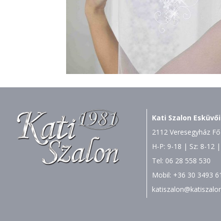
Kati Szalon Esküvői
2112 Veresegyház Fő 
H-P: 9-18 | Sz: 8-12 |
Tel:
06 28 558 530
Mobil:
+36 30 3493 6
katiszalon@katiszalo