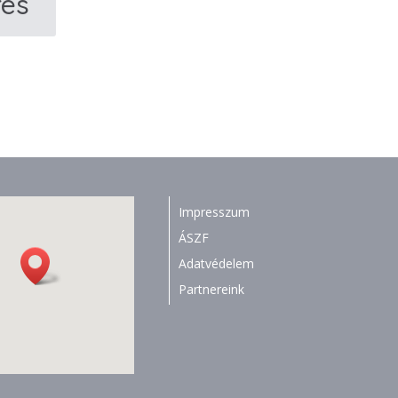
rés
Impresszum
ÁSZF
Adatvédelem
Partnereink