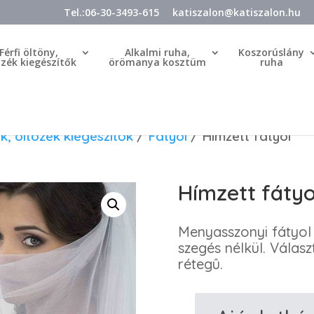
Tel.:06-30-3493-615
katiszalon@katiszalon.hu
Férfi öltöny,
Alkalmi ruha,
Koszorúslány
özék kiegészítők
örömanya kosztüm
ruha
k, öltözék kiegészítők
/
Fátyol
/ Hímzett fátyol
Hímzett fátyo
Menyasszonyi fátyol 
szegés nélkül. Válas
rétegû.