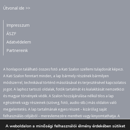
Útvonal ide >>
Impresszum
ÁSZF
Adatvédelem
Partnereink
A honlapon található összes fotó a Kati Szalon szellemi tulajdonát képezi.
A Kati Szalon fenntart minden, a lap bármely részének bármilyen
módszerrel, technikával történő másolásával és terjesztésével kapcsolatos
jogot. A laphoz tartozó oldalak, fotók tartalmát és kialakítását nemzetközi
és magyar törvények védik. A Szalon hozzájárulása nélkül tilos a lap
egészének vagy részeinek (szöveg, fotó, audio-stb.) más oldalon való
megjelentetés. A lap tartalmának egyes részeit – kizárólag saját
felhasználás céljából – merevlemezére mentheti vagy kinyomtathatja. A
jogosulatlan felhasználás büntető- és polgári jogi következményeket von
A weboldalon a minőségi felhasználói élmény érdekében sütiket
maga után. A honlapon lévő értesüléseket, fotókat átvenni csak a lapra