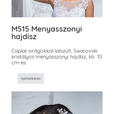
M515 Menyasszonyi
hajdísz
Csipke virágokkal készült, Swarovski
kristályos menyasszonyi hajdísz, kb. 10
cm-es.
Ajánlatkérés
M515
Menyasszonyi
hajdísz
mennyiség