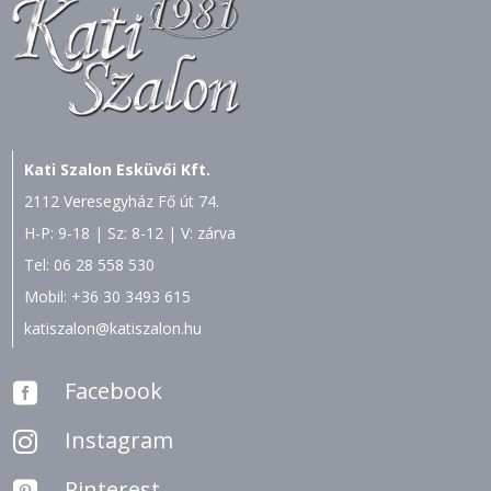
Kati Szalon Esküvői Kft.
2112 Veresegyház Fő út 74.
H-P: 9-18 | Sz: 8-12 | V: zárva
Tel:
06 28 558 530
Mobil:
+36 30 3493 615
katiszalon@katiszalon.hu
Facebook

Instagram

Pinterest
