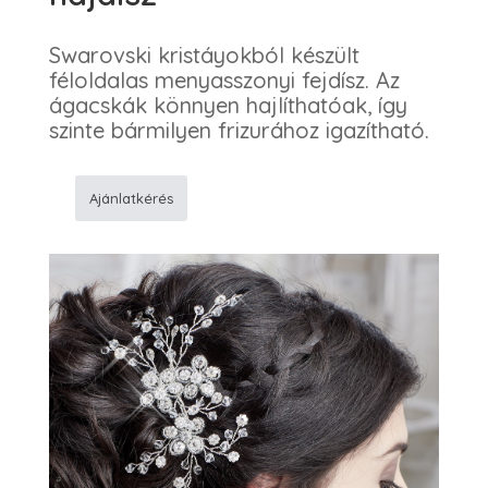
Swarovski kristáyokból készült
féloldalas menyasszonyi fejdísz. Az
ágacskák könnyen hajlíthatóak, így
szinte bármilyen frizurához igazítható.
Ajánlatkérés
M493
Menyasszonyi
hajdísz
mennyiség