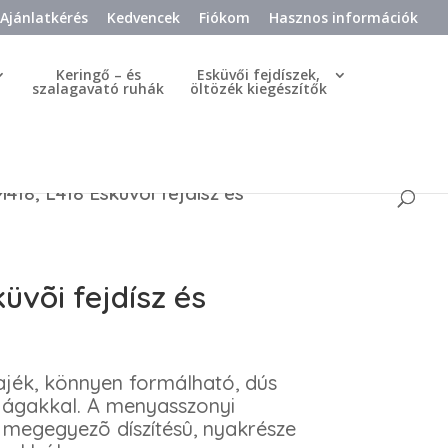
Ajánlatkérés
Kedvencek
Fiókom
Hasznos információk
Keringő – és
Esküvői fejdíszek,
szalagavató ruhák
öltözék kiegészítők
418, L418 Esküvõi fejdísz és
üvõi fejdísz és
ajék, könnyen formálható, dús
t ágakkal. A menyasszonyi
l megegyezõ díszítésû, nyakrésze