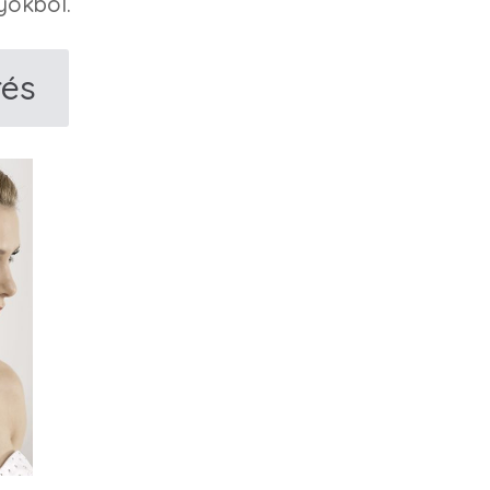
yokból.
rés