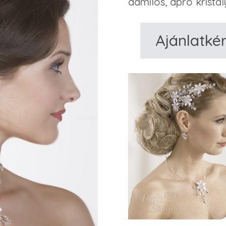
damilos, apró kristál
Ajánlatké
M418,
L418
Esküvõi
fejdísz
és
nyakék
mennyiség