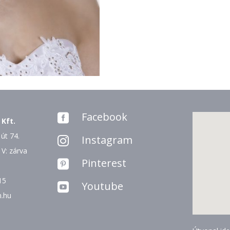
Facebook

 Kft.
út 74.
Instagram

 V: zárva
Pinterest

15
Youtube

n.hu