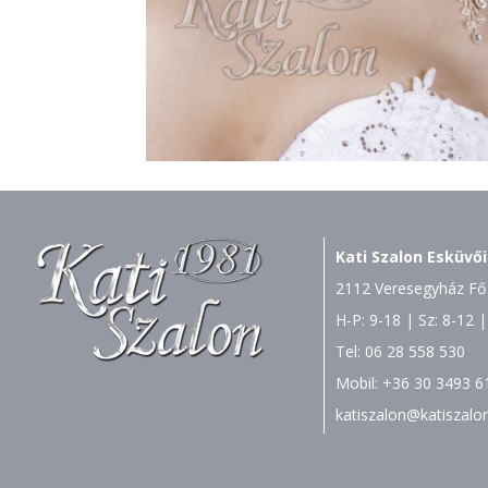
Kati Szalon Esküvői
2112 Veresegyház Fő 
H-P: 9-18 | Sz: 8-12 |
Tel:
06 28 558 530
Mobil:
+36 30 3493 6
katiszalon@katiszalo