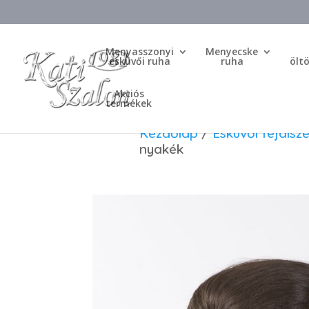
Menyasszonyi
Menyecske
esküvői ruha
ruha
ölt
Akciós
termékek
Kezdőlap
/
Esküvői fejdísze
nyakék