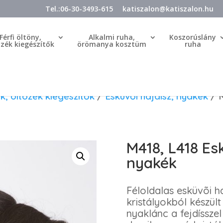
Tel.:06-30-3493-615
katiszalon@katiszalon.hu
Férfi öltöny,
Alkalmi ruha,
Koszorúslány
özék kiegészítők
örömanya kosztüm
ruha
k, öltözék kiegészítők
/
Esküvői hajdísz, nyakék
/ M
M418, L418 Esk
nyakék
Féloldalas esküvõi h
kristályokból készül
nyaklánc a fejdíssze