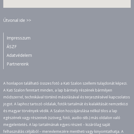
Útvonal ide >>
Impresszum
ÁSZF
Adatvédelem
Partnereink
A honlapon található összes fotó a Kati Szalon szellemi tulajdonát képezi.
A Kati Szalon fenntart minden, a lap bármely részének bármilyen
módszerrel, technikával történő másolásával és terjesztésével kapcsolatos
jogot. A laphoz tartozó oldalak, fotók tartalmát és kialakítását nemzetközi
és magyar törvények védik. A Szalon hozzájárulása nélkül tilos a lap
egészének vagy részeinek (szöveg, fotó, audio-stb.) más oldalon való
megjelentetés. A lap tartalmának egyes részeit – kizárólag saját
felhasználás céljából – merevlemezére mentheti vagy kinyomtathatja. A