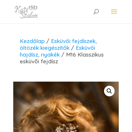
Kezdőlap
/
Esküvői fejdíszek,
öltözék kiegészítők
/
Esküvői
hajdísz, nyakék
/ M16 Klasszikus
esküvõi fejdísz