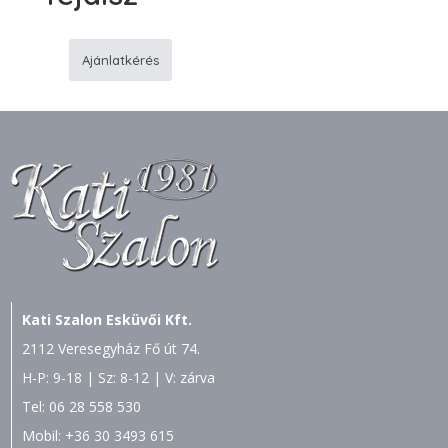
Ajánlatkérés
M16
Klasszikus
esküvõi
fejdísz
mennyiség
Kati Szalon Esküvői Kft.
2112 Veresegyház Fő út 74.
H-P: 9-18 | Sz: 8-12 | V: zárva
Tel:
06 28 558 530
Mobil:
+36 30 3493 615