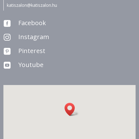
katiszalon@katiszalon.hu
Facebook

Instagram

Pinterest

Youtube
