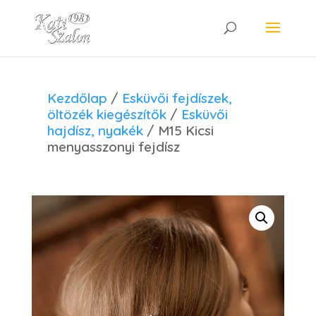
Kezdőlap
/
Esküvői fejdíszek,
öltözék kiegészítők
/
Esküvői
hajdísz, nyakék
/ M15 Kicsi
menyasszonyi fejdísz