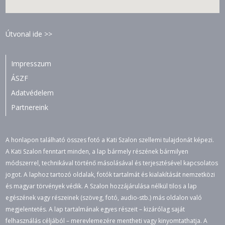
Útvonal ide >>
Impresszum
ÁSZF
Adatvédelem
Partnereink
A honlapon található összes fotó a Kati Szalon szellemi tulajdonát képezi.
A Kati Szalon fenntart minden, a lap bármely részének bármilyen
módszerrel, technikával történő másolásával és terjesztésével kapcsolatos
jogot. A laphoz tartozó oldalak, fotók tartalmát és kialakítását nemzetközi
és magyar törvények védik. A Szalon hozzájárulása nélkül tilos a lap
egészének vagy részeinek (szöveg, fotó, audio-stb.) más oldalon való
megjelentetés. A lap tartalmának egyes részeit – kizárólag saját
felhasználás céljából – merevlemezére mentheti vagy kinyomtathatja. A