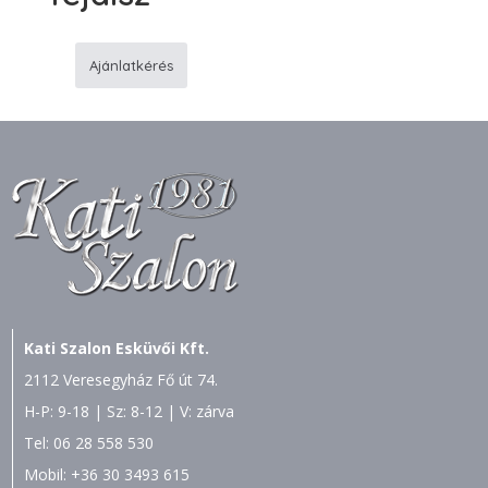
Ajánlatkérés
M15
Kicsi
menyasszonyi
fejdísz
mennyiség
Kati Szalon Esküvői Kft.
2112 Veresegyház Fő út 74.
H-P: 9-18 | Sz: 8-12 | V: zárva
Tel:
06 28 558 530
Mobil:
+36 30 3493 615