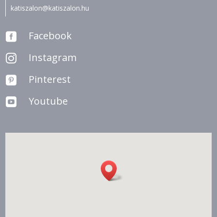
katiszalon@katiszalon.hu
Facebook

Instagram

Pinterest

Youtube
