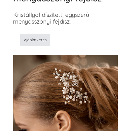
Kristállyal díszített, egyszerû
menyasszonyi fejdísz.
Ajánlatkérés
M12
Klasszikus
menyasszonyi
fejdísz
mennyiség