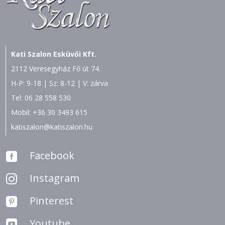
Kati Szalon Esküvői Kft.
2112 Veresegyház Fő út 74.
H-P: 9-18 | Sz: 8-12 | V: zárva
Tel:
06 28 558 530
Mobil:
+36 30 3493 615
katiszalon@katiszalon.hu
Facebook

Instagram

Pinterest

Youtube
