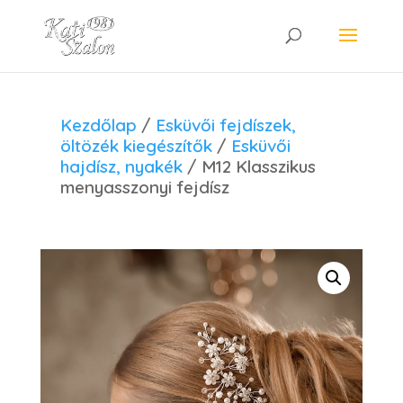
Kezdőlap
/
Esküvői fejdíszek,
öltözék kiegészítők
/
Esküvői
hajdísz, nyakék
/ M12 Klasszikus
menyasszonyi fejdísz