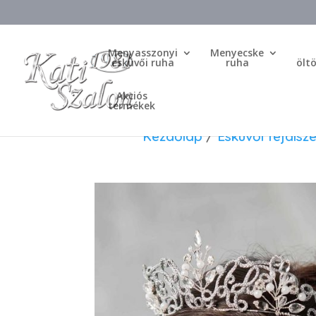
Menyasszonyi
Menyecske
esküvői ruha
ruha
ölt
Akciós
termékek
Kezdőlap
/
Esküvői fejdísze