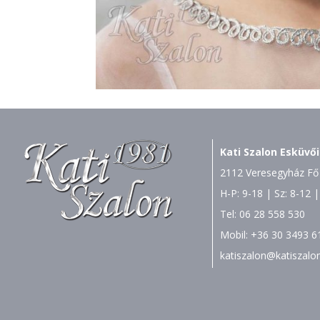
Kati Szalon Esküvői
2112 Veresegyház Fő 
H-P: 9-18 | Sz: 8-12 |
Tel:
06 28 558 530
Mobil:
+36 30 3493 6
katiszalon@katiszalo