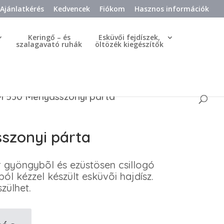
Ajánlatkérés
Kedvencek
Fiókom
Hasznos információk
Keringő – és
Esküvői fejdíszek,
szalagavató ruhák
öltözék kiegészítők
 530 Menyasszonyi párta
szonyi párta
ér gyöngybõl és ezüstösen csillogó
ól kézzel készült esküvõi hajdísz.
zülhet.