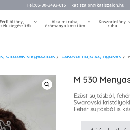
Tel.:06-30-3493-615
katiszalon@katiszalon.hu
Férfi öltöny,
Alkalmi ruha,
Koszorúslány
özék kiegészítők
örömanya kosztüm
ruha
k, öltözék kiegészítők
/
Esküvői hajdísz, nyakék
/ M
M 530 Menyas
Ezüst sujtásból, feh
Swarovski kristályokb
Fehér sujtásból is kés