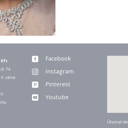
Facebook

 Kft.
út 74.
Instagram

 V: zárva
Pinterest

15
Youtube

n.hu
Útvonal ide