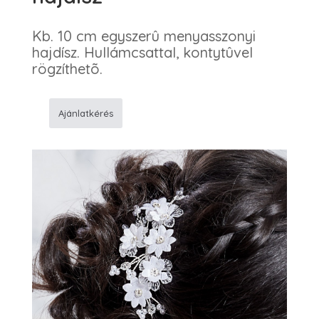
Kb. 10 cm egyszerû menyasszonyi
hajdísz. Hullámcsattal, kontytûvel
rögzíthetõ.
Ajánlatkérés
M
491
Menyasszonyi
hajdísz
mennyiség