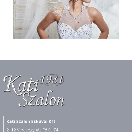
Kati Szalon Esküvői Kft.
2112 Veresegyház Fő út 74.