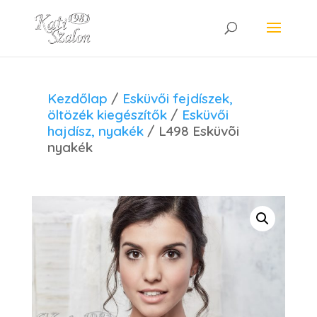
Kezdőlap
/
Esküvői fejdíszek,
öltözék kiegészítők
/
Esküvői
hajdísz, nyakék
/ L498 Esküvõi
nyakék