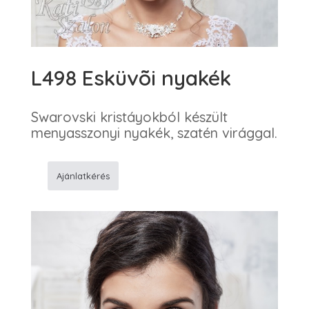
L498 Esküvõi nyakék
Swarovski kristáyokból készült
menyasszonyi nyakék, szatén virággal.
Ajánlatkérés
L498
Esküvõi
nyakék
mennyiség