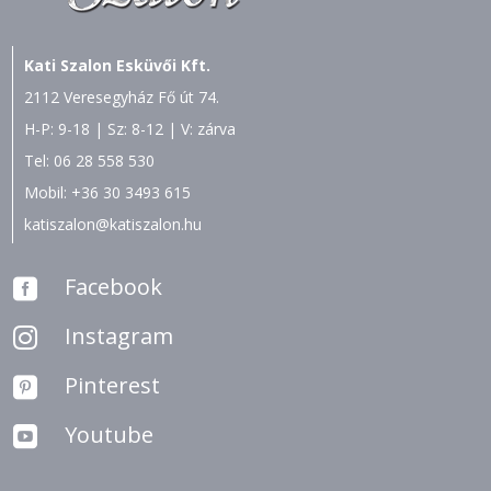
Kati Szalon Esküvői Kft.
2112 Veresegyház Fő út 74.
H-P: 9-18 | Sz: 8-12 | V: zárva
Tel:
06 28 558 530
Mobil:
+36 30 3493 615
katiszalon@katiszalon.hu
Facebook

Instagram

Pinterest

Youtube
