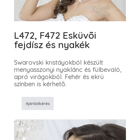
L472, F472 Esküvõi
fejdísz és nyakék
Swarovski kristáyokból készült
menyasszonyi nyaklánc és fülbevaló,
apró virágokból. Fehér és ekrü
színben is kérhetõ.
Ajánlatkérés
L472,
F472
Esküvõi
fejdísz
és