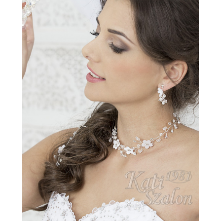
nyakék
mennyiség