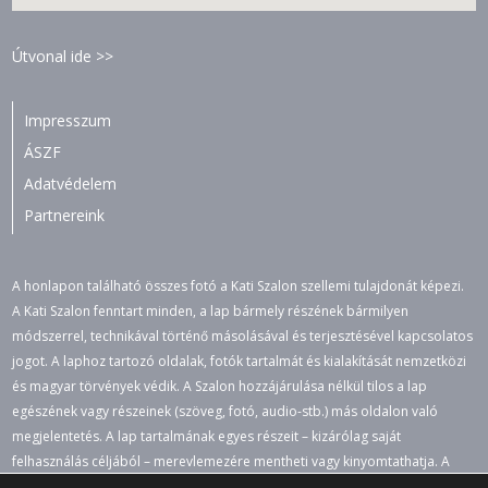
Útvonal ide >>
Impresszum
ÁSZF
Adatvédelem
Partnereink
A honlapon található összes fotó a Kati Szalon szellemi tulajdonát képezi.
A Kati Szalon fenntart minden, a lap bármely részének bármilyen
módszerrel, technikával történő másolásával és terjesztésével kapcsolatos
jogot. A laphoz tartozó oldalak, fotók tartalmát és kialakítását nemzetközi
és magyar törvények védik. A Szalon hozzájárulása nélkül tilos a lap
egészének vagy részeinek (szöveg, fotó, audio-stb.) más oldalon való
megjelentetés. A lap tartalmának egyes részeit – kizárólag saját
felhasználás céljából – merevlemezére mentheti vagy kinyomtathatja. A
jogosulatlan felhasználás büntető- és polgári jogi következményeket von