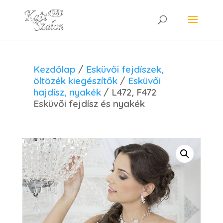
Kezdőlap
/
Esküvői fejdíszek,
öltözék kiegészítők
/
Esküvői
hajdísz, nyakék
/ L472, F472
Esküvõi fejdísz és nyakék