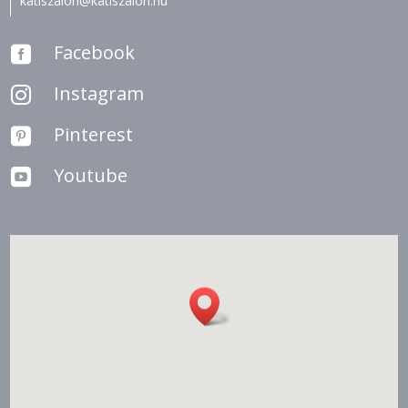
katiszalon@katiszalon.hu
Facebook

Instagram

Pinterest

Youtube
