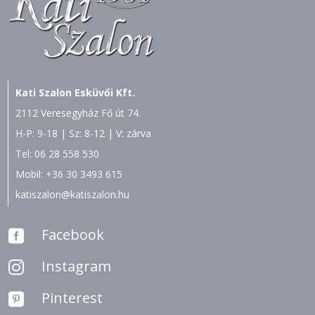
Kati Szalon Esküvői Kft.
2112 Veresegyház Fő út 74.
H-P: 9-18 | Sz: 8-12 | V: zárva
Tel:
06 28 558 530
Mobil:
+36 30 3493 615
katiszalon@katiszalon.hu
Facebook

Instagram

Pinterest
