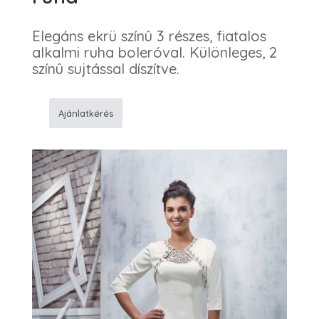
Elegáns ekrü színû 3 részes, fiatalos
alkalmi ruha boleróval. Különleges, 2
színû sujtással díszítve.
Ajánlatkérés
975A
Zsinóros
alkalmi
ruha
mennyiség