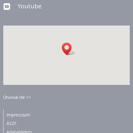
Youtube

Útvonal ide >>
Impresszum
ÁSZF
Adatvédelem