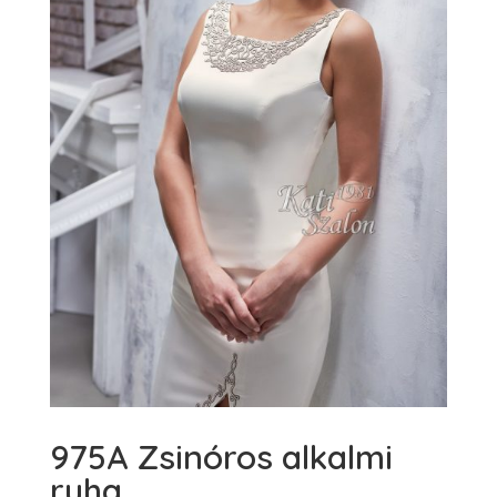
975A Zsinóros alkalmi
ruha