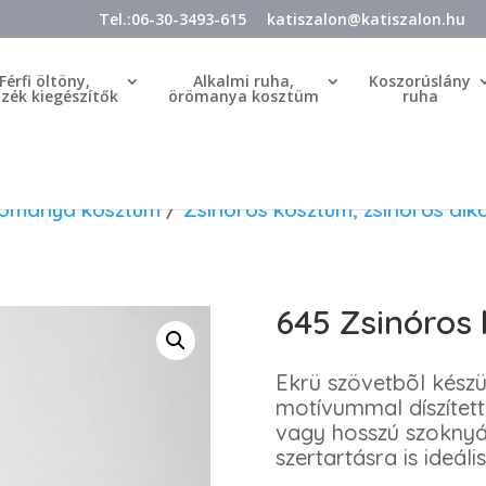
Tel.:06-30-3493-615
katiszalon@katiszalon.hu
Férfi öltöny,
Alkalmi ruha,
Koszorúslány
özék kiegészítők
örömanya kosztüm
ruha
örömanya kosztüm
/
Zsinóros kosztüm, zsinóros alk
645 Zsinóros
Ekrü szövetbõl készü
motívummal díszített
vagy hosszú szoknyá
szertartásra is ideális