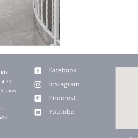
Facebook

 Kft.
út 74.
Instagram

 V: zárva
Pinterest

15
Youtube

n.hu