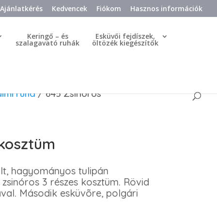
Ajánlatkérés
Kedvencek
Fiókom
Hasznos információk
Keringő – és
Esküvői fejdíszek,
szalagavató ruhák
öltözék kiegészítők
almi ruha
/ 645 Zsinóros
 kosztüm
lt, hagyományos tulipán
 zsinóros 3 részes kosztüm. Rövid
val. Második esküvõre, polgári