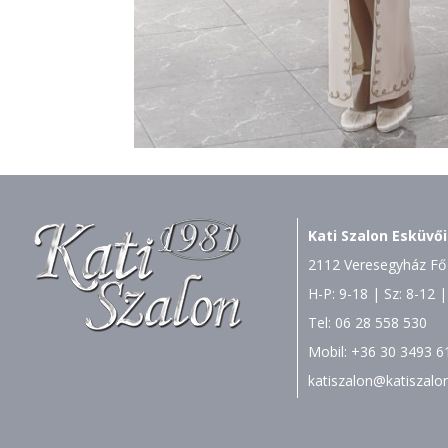
Kati Szalon Esküvői
2112 Veresegyház Fő 
H-P: 9-18 | Sz: 8-12 |
Tel:
06 28 558 530
Mobil:
+36 30 3493 6
katiszalon@katiszalo