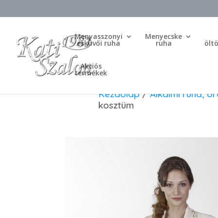
Menyasszonyi
Menyecske
esküvői ruha
ruha
ölt
Akciós
termékek
Kezdőlap
/
Alkalmi ruha, 
kosztüm