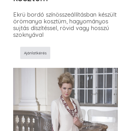
Ekrü bordó színösszeállításban készült
örömanya kosztüm, hagyományos
sujtás díszítéssel, rövid vagy hosszú
szoknyával
Ajánlatkérés
642
Zsinóros
örömanya
kosztüm
mennyiség