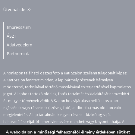
Útvonal ide >>
Impresszum
ÁSZF
Adatvédelem
Partnereink
A honlapon található összes fotó a Kati Szalon szellemi tulajdonát képezi.
A Kati Szalon fenntart minden, a lap bármely részének bármilyen
módszerrel, technikával történő másolásával és terjesztésével kapcsolatos
jogot. A laphoz tartozó oldalak, fotók tartalmát és kialakítását nemzetközi
és magyar törvények védik. A Szalon hozzájárulása nélkül tilos a lap
egészének vagy részeinek (szöveg, fotó, audio-stb.) más oldalon való
megjelentetés. A lap tartalmának egyes részeit – kizárólag saját
felhasználás céljából – merevlemezére mentheti vagy kinyomtathatja. A
jogosulatlan felhasználás büntető- és polgári jogi következményeket von
A weboldalon a minőségi felhasználói élmény érdekében sütiket