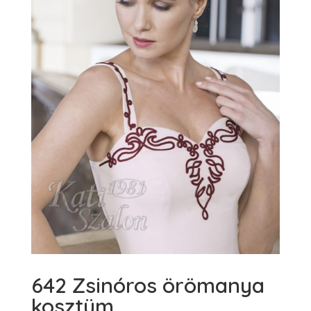
642 Zsinóros örömanya
kosztüm