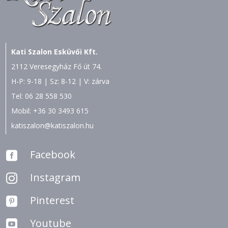
Kati Szalon Esküvői Kft.
2112 Veresegyház Fő út 74.
H-P: 9-18 | Sz: 8-12 | V: zárva
Tel:
06 28 558 530
Mobil:
+36 30 3493 615
katiszalon@katiszalon.hu
Facebook

Instagram

Pinterest

Youtube
