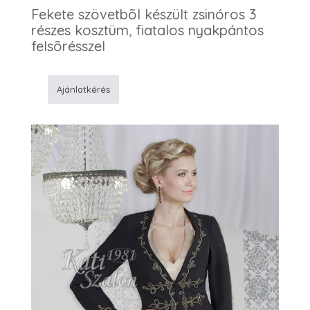
Fekete szövetbõl készült zsinóros 3
részes kosztüm, fiatalos nyakpántos
felsõrésszel
Ajánlatkérés
361
Zsinóros
kosztüm
mennyiség