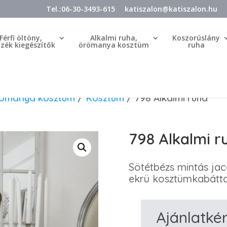
Tel.:06-30-3493-615
katiszalon@katiszalon.hu
Férfi öltöny,
Alkalmi ruha,
Koszorúslány
özék kiegészítők
örömanya kosztüm
ruha
örömanya kosztüm
/
Kosztüm
/ 798 Alkalmi ruha
798 Alkalmi r
Sötétbézs mintás jac
ekrü kosztümkabátta
Ajánlatké
798