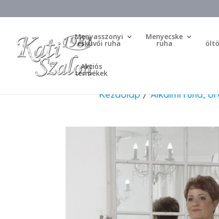
Menyasszonyi
Menyecske
esküvői ruha
ruha
ölt
Akciós
termékek
Kezdőlap
/
Alkalmi ruha, 