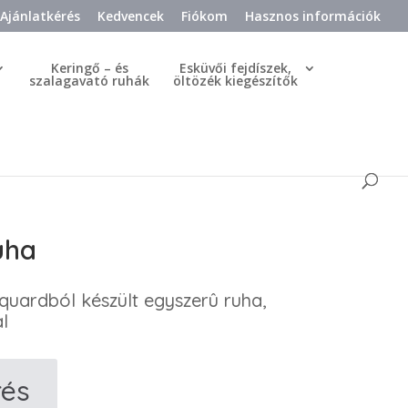
Ajánlatkérés
Kedvencek
Fiókom
Hasznos információk
Keringő – és
Esküvői fejdíszek,
szalagavató ruhák
öltözék kiegészítők
uha
quardból készült egyszerû ruha,
l
rés