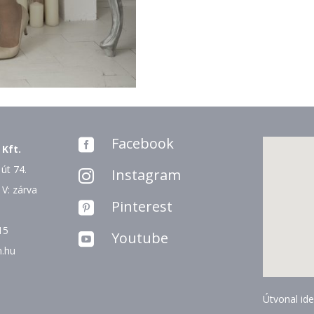
Facebook

 Kft.
út 74.
Instagram

 V: zárva
Pinterest

15
Youtube

n.hu
Útvonal ide