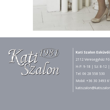
Kati Szalon Esküvői
2112 Veresegyház Fő 
H-P: 9-18 | Sz: 8-12 |
Tel:
06 28 558 530
Mobil:
+36 30 3493 6
katiszalon@katiszalo