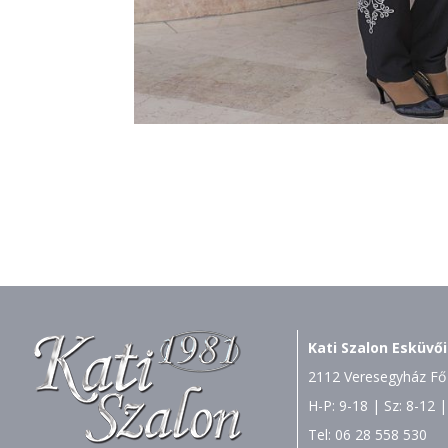
Kati Szalon Esküvői
2112 Veresegyház Fő 
H-P: 9-18 | Sz: 8-12 |
Tel:
06 28 558 530