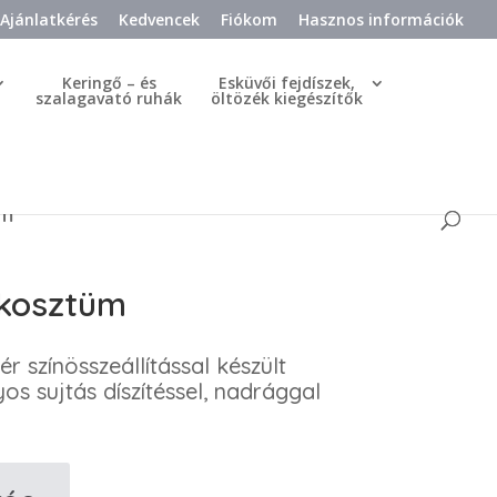
Ajánlatkérés
Kedvencek
Fiókom
Hasznos információk
Keringő – és
Esküvői fejdíszek,
szalagavató ruhák
öltözék kiegészítők
üm
 kosztüm
ér színösszeállítással készült
 sujtás díszítéssel, nadrággal