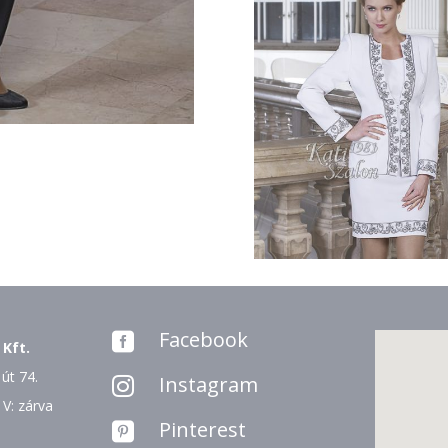
Facebook

 Kft.
út 74.
Instagram

 V: zárva
Pinterest
