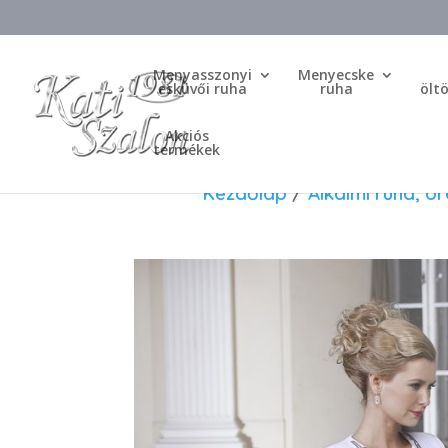
Menyasszonyi
Menyecske
esküvői ruha
ruha
ölt
Akciós
termékek
Kezdőlap
/
Alkalmi ruha, 