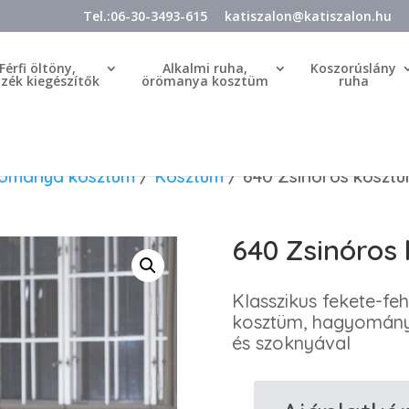
Tel.:06-30-3493-615
katiszalon@katiszalon.hu
Férfi öltöny,
Alkalmi ruha,
Koszorúslány
özék kiegészítők
örömanya kosztüm
ruha
örömanya kosztüm
/
Kosztüm
/ 640 Zsinóros koszt
640 Zsinóros
Klasszikus fekete-feh
kosztüm, hagyományos
és szoknyával