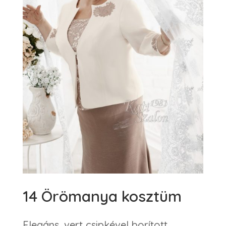
14 Örömanya kosztüm
Elegáns, vert csipkével borított