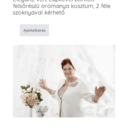
felsõrészû örömanya kosztüm, 2 féle
szoknyával kérhetõ
Ajánlatkérés
14
Örömanya
kosztüm
mennyiség