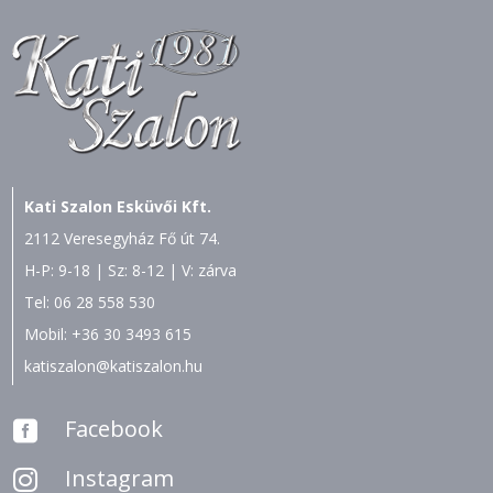
Kati Szalon Esküvői Kft.
2112 Veresegyház Fő út 74.
H-P: 9-18 | Sz: 8-12 | V: zárva
Tel:
06 28 558 530
Mobil:
+36 30 3493 615
katiszalon@katiszalon.hu
Facebook

Instagram
