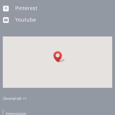
Pinterest

Youtube

Útvonal ide >>
Impresszum