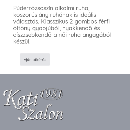
Púderrózsaszín alkalmi ruha,
koszorúslány ruhának is ideális
választás. Klasszikus 2 gombos férfi
öltöny gyapjúból, nyakkendõ és
díszzsebkendõ a nõi ruha anyagából
készül.
Ajánlatkérés
810
Alkalmi
ruha
K76
férfi
öltöny
mennyiség