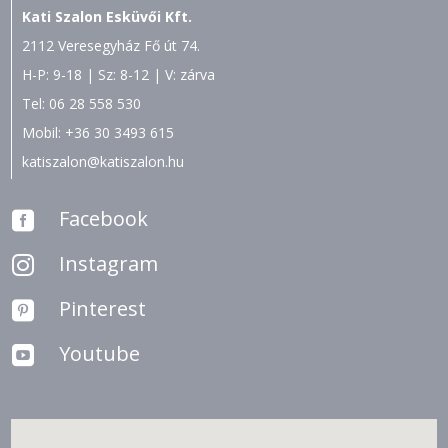
Kati Szalon Esküvői Kft.
2112 Veresegyház Fő út 74.
H-P: 9-18 | Sz: 8-12 | V: zárva
Tel:
06 28 558 530
Mobil:
+36 30 3493 615
katiszalon@katiszalon.hu
Facebook

Instagram

Pinterest

Youtube
