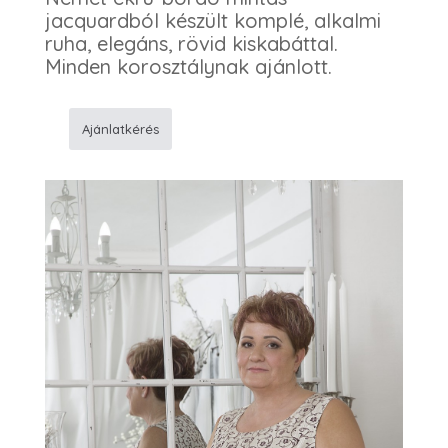
jacquardból készült komplé, alkalmi
ruha, elegáns, rövid kiskabáttal.
Minden korosztálynak ajánlott.
Ajánlatkérés
787
Alkalmi
ruha
mennyiség