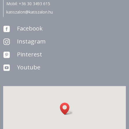
Mobil:
+36 30 3493 615
katiszalon@katiszalon.hu
Facebook

Instagram

Pinterest

Youtube
