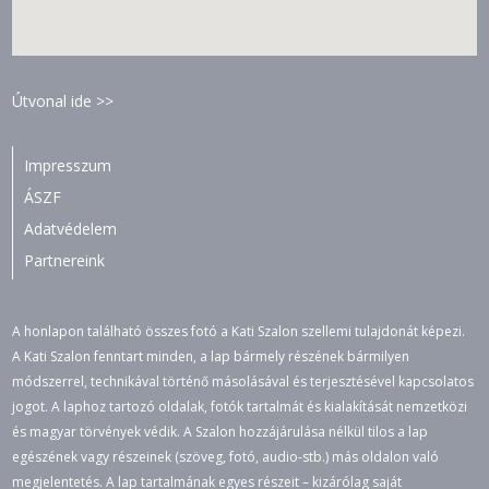
Útvonal ide >>
Impresszum
ÁSZF
Adatvédelem
Partnereink
A honlapon található összes fotó a Kati Szalon szellemi tulajdonát képezi.
A Kati Szalon fenntart minden, a lap bármely részének bármilyen
módszerrel, technikával történő másolásával és terjesztésével kapcsolatos
jogot. A laphoz tartozó oldalak, fotók tartalmát és kialakítását nemzetközi
és magyar törvények védik. A Szalon hozzájárulása nélkül tilos a lap
egészének vagy részeinek (szöveg, fotó, audio-stb.) más oldalon való
megjelentetés. A lap tartalmának egyes részeit – kizárólag saját