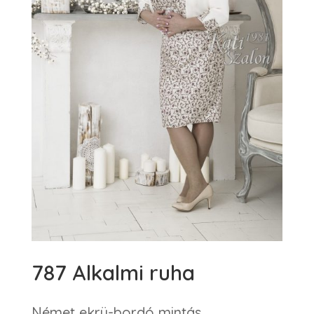
787 Alkalmi ruha
Német ekrü-bordó mintás