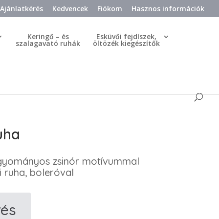
Ajánlatkérés
Kedvencek
Fiókom
Hasznos információk
Keringő – és
Esküvői fejdíszek,
szalagavató ruhák
öltözék kiegészítők
uha
agyományos zsinór motívummal
mi ruha, boleróval
rés