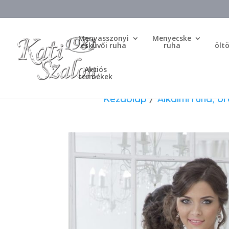
Menyasszonyi
Menyecske
esküvői ruha
ruha
ölt
Akciós
termékek
Kezdőlap
/
Alkalmi ruha, 