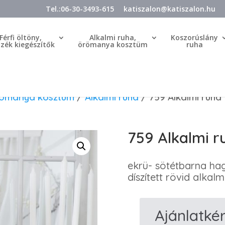
Tel.:06-30-3493-615
katiszalon@katiszalon.hu
Férfi öltöny,
Alkalmi ruha,
Koszorúslány
özék kiegészítők
örömanya kosztüm
ruha
örömanya kosztüm
/
Alkalmi ruha
/ 759 Alkalmi ruha
759 Alkalmi r
ekrü- sötétbarna h
díszített rövid alkal
Ajánlatké
759